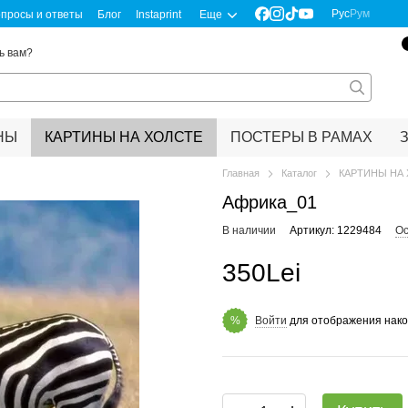
Рус
Рум
просы и ответы
Блог
Instaprint
Еще
ь вам?
НЫ
КАРТИНЫ НА ХОЛСТЕ
ПОСТЕРЫ В РАМАХ
Главная
Каталог
КАРТИНЫ НА
Африка_01
В наличии
Артикул: 1229484
Ос
350Lei
Войти
для отображения нако
%