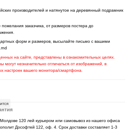
ейских производителей и натянутое на деревянный подрамник
пожелания заказчика, от размеров постера до
ажения.
дартных форм и размеров, высылайте письмо c вашими
s.md
енных на сайте, представлены в ознакомительных целях.
ны могут незначительно отличаться от изображений, в
ых настроек вашего монитора/смартфона.
ится
антия
, Молдове 120 лей курьером или самовывоз из нашего офиса
рополит Дософтей 122, оф. 4. Срок доставки составляет 1-3