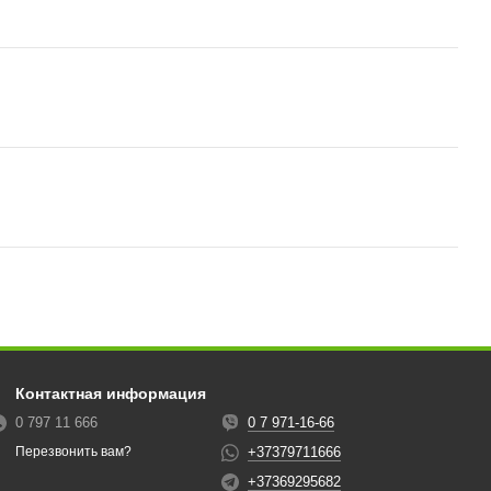
Контактная информация
0 797 11 666
0 7 971-16-66
+37379711666
Перезвонить вам?
+37369295682