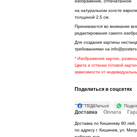
изображение, отпечатанное
на натуральном холсте европ
толщиной 2,5 см.
Принимаются во внимание все 
редактирования самого изобр
Для создания картины нестан
требованиями на
info@poster
* Изображения картин, размещ
Цвета и оттенки готовой карти
зависимости от индивидуальн
Поделиться в соцсетях
Поделиться
Подел
Доставка
Оплата
Гар
Доставка по Кишиневу 80 лей
по адресу г. Кишинев, ул. Мит
рабочих дня