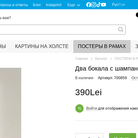
Рус
Рум
просы и ответы
Блог
Instaprint
Еще
ь вам?
НЫ
КАРТИНЫ НА ХОЛСТЕ
ПОСТЕРЫ В РАМАХ
Главная
Каталог
ПОСТЕРЫ В 
Два бокала с шампан
В наличии
Артикул: 700859
Ост
390Lei
Войти
для отображения нако
%