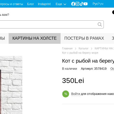
Рус
Рум
просы и ответы
Блог
Instaprint
Еще
ь вам?
НЫ
КАРТИНЫ НА ХОЛСТЕ
ПОСТЕРЫ В РАМАХ
Главная
Каталог
КАРТИНЫ НА
Кот с рыбой на берегу моря
Кот с рыбой на берег
В наличии
Артикул: 3578419
Ос
350Lei
Войти
для отображения нако
%