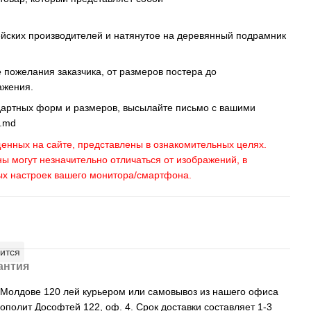
ейских производителей и натянутое на деревянный подрамник
пожелания заказчика, от размеров постера до
ажения.
дартных форм и размеров, высылайте письмо c вашими
s.md
енных на сайте, представлены в ознакомительных целях.
ны могут незначительно отличаться от изображений, в
ых настроек вашего монитора/смартфона.
ится
антия
, Молдове 120 лей курьером или самовывоз из нашего офиса
рополит Дософтей 122, оф. 4. Срок доставки составляет 1-3