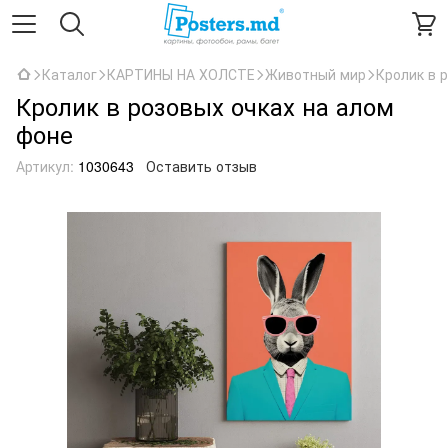
Каталог
КАРТИНЫ НА ХОЛСТЕ
Животный мир
Кролик в 
Кролик в розовых очках на алом
фоне
Артикул:
1030643
Оставить отзыв