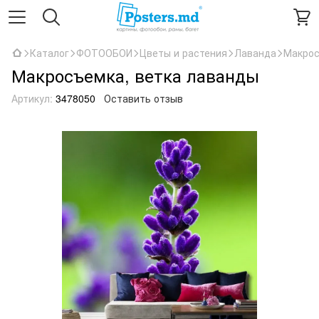
Каталог
ФОТООБОИ
Цветы и растения
Лаванда
Макрос
Макросъемка, ветка лаванды
Артикул:
3478050
Оставить отзыв