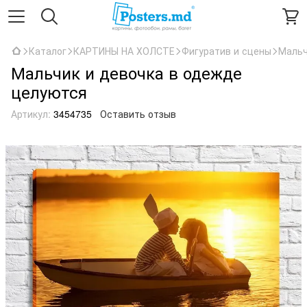
Каталог
КАРТИНЫ НА ХОЛСТЕ
Фигуратив и сцены
Мальч
Мальчик и девочка в одежде
целуются
Артикул:
3454735
Оставить отзыв