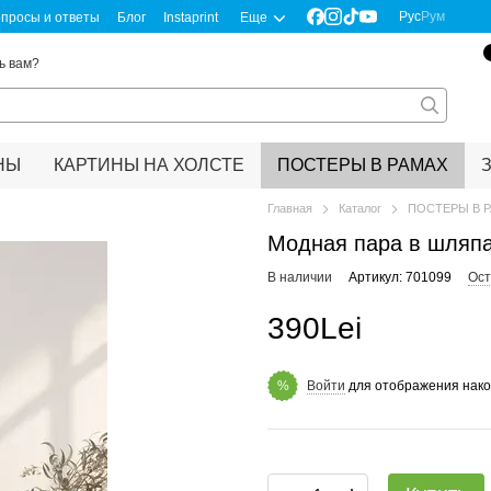
Рус
Рум
просы и ответы
Блог
Instaprint
Еще
ь вам?
НЫ
КАРТИНЫ НА ХОЛСТЕ
ПОСТЕРЫ В РАМАХ
Главная
Каталог
ПОСТЕРЫ В 
Модная пара в шляпа
В наличии
Артикул: 701099
Ост
390Lei
Войти
для отображения нако
%