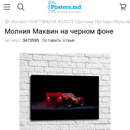
Каталог
КАРТИНЫ НА ХОЛСТЕ
Детские Постеры
Мультф
Молния Маквин на черном фоне
Артикул:
3473595
Оставить отзыв