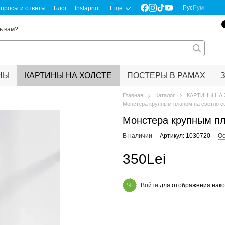
Рус
Рум
просы и ответы
Блог
Instaprint
Еще
ь вам?
НЫ
КАРТИНЫ НА ХОЛСТЕ
ПОСТЕРЫ В РАМАХ
Главная
Каталог
КАРТИНЫ НА
Монстера крупным планом на светло 
Монстера крупным пл
В наличии
Артикул: 1030720
Ос
350Lei
Войти
для отображения нако
%