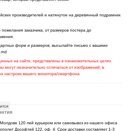
ейских производителей и натянутое на деревянный подрамник
пожелания заказчика, от размеров постера до
ажения.
дартных форм и размеров, высылайте письмо c вашими
s.md
енных на сайте, представлены в ознакомительных целях.
ны могут незначительно отличаться от изображений, в
ых настроек вашего монитора/смартфона.
ится
антия
, Молдове 120 лей курьером или самовывоз из нашего офиса
рополит Дософтей 122, оф. 4. Срок доставки составляет 1-3