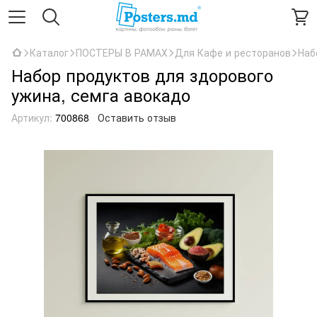
Каталог
ПОСТЕРЫ В РАМАХ
Для Кафе и ресторанов
Наб
Набор продуктов для здорового
ужина, семга авокадо
Артикул:
700868
Оставить отзыв