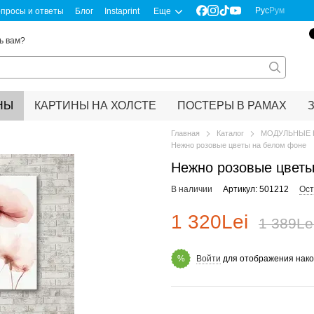
Рус
Рум
просы и ответы
Блог
Instaprint
Еще
ь вам?
НЫ
КАРТИНЫ НА ХОЛСТЕ
ПОСТЕРЫ В РАМАХ
Главная
Каталог
МОДУЛЬНЫЕ 
Нежно розовые цветы на белом фоне
Нежно розовые цветы
В наличии
Артикул: 501212
Ост
1 320Lei
1 389Le
Войти
для отображения нако
%