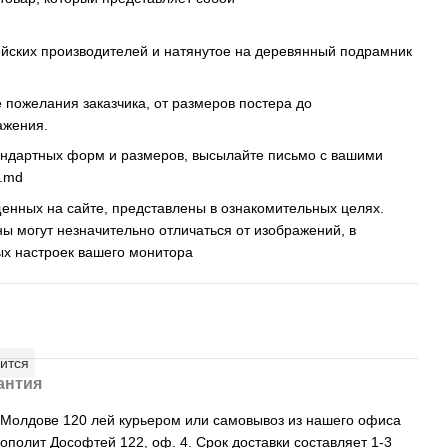
ейских производителей и натянутое на деревянный подрамник
пожелания заказчика, от размеров постера до
ажения.
андартных форм и размеров, высылайте письмо c вашими
s.md
енных на сайте, представлены в ознакомительных целях.
ны могут незначительно отличаться от изображений, в
ых настроек вашего монитора
ится
антия
, Молдове 120 лей курьером или самовывоз из нашего офиса
рополит Дософтей 122, оф. 4. Срок доставки составляет 1-3