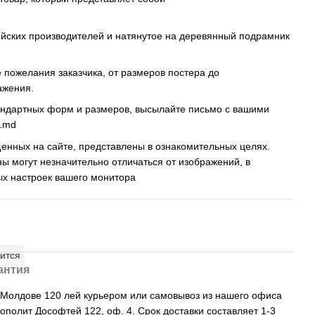
ейских производителей и натянутое на деревянный подрамник
пожелания заказчика, от размеров постера до
ажения.
андартных форм и размеров, высылайте письмо c вашими
s.md
енных на сайте, представлены в ознакомительных целях.
ны могут незначительно отличаться от изображений, в
ых настроек вашего монитора
ится
антия
, Молдове 120 лей курьером или самовывоз из нашего офиса
рополит Дософтей 122, оф. 4. Срок доставки составляет 1-3