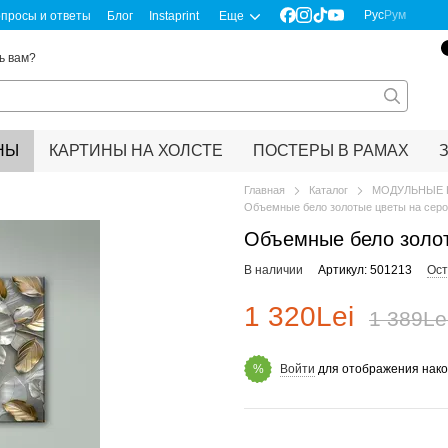
Рус
Рум
просы и ответы
Блог
Instaprint
Еще
ь вам?
НЫ
КАРТИНЫ НА ХОЛСТЕ
ПОСТЕРЫ В РАМАХ
Главная
Каталог
МОДУЛЬНЫЕ 
Объемные бело золотые цветы на сер
Объемные бело золот
В наличии
Артикул: 501213
Ост
1 320Lei
1 389Le
Войти
для отображения нако
%