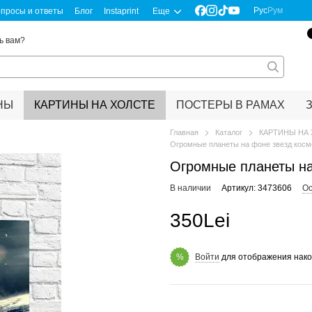
Рус
Рум
просы и ответы
Блог
Instaprint
Еще
ь вам?
НЫ
КАРТИНЫ НА ХОЛСТЕ
ПОСТЕРЫ В РАМАХ
Главная
Каталог
КАРТИНЫ НА
Огромные планеты на фоне звезд косм
Огромные планеты на
В наличии
Артикул: 3473606
Ос
350Lei
Войти
для отображения нако
%