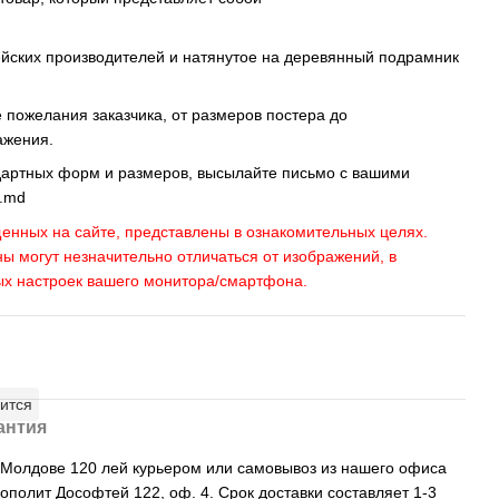
ейских производителей и натянутое на деревянный подрамник
пожелания заказчика, от размеров постера до
ажения.
дартных форм и размеров, высылайте письмо c вашими
s.md
енных на сайте, представлены в ознакомительных целях.
ны могут незначительно отличаться от изображений, в
ых настроек вашего монитора/смартфона.
ится
антия
, Молдове 120 лей курьером или самовывоз из нашего офиса
рополит Дософтей 122, оф. 4. Срок доставки составляет 1-3