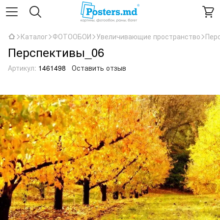
Каталог
ФОТООБОИ
Увеличивающие пространство
Пер
Перспективы_06
Артикул:
1461498
Оставить отзыв