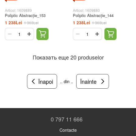
Articol: 1609889
Articol: 1609880
Poliptic Abstracție_153
Poliptic Abstracție_144
1 238Lei
1 238Lei
1 303Lei
1 303Lei
Показать еще 20 produselor
Înapoi
Înainte
.. din ..
0 797 11 666
Contacte