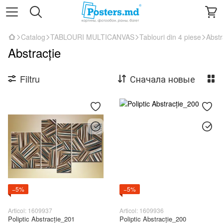
Catalog
TABLOURI MULTICANVAS
Tablouri din 4 piese
Abstr
Abstracție
Filtru
Сначала новые
−5%
−5%
Articol: 1609937
Articol: 1609936
Poliptic Abstracție_201
Poliptic Abstracție_200