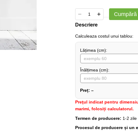
Cumpără
Descriere
Сalculeaza costul unui tablou:
Lățimea (сm):
Înălțimea (cm):
Preț:
–
Preţul indicat pentru dimensiu
marimi, folosiți calculatorul.
Termen de producere:
1-2 zile
Procesul de producere și un e