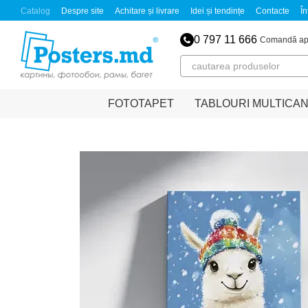
Mergi la conținutul principal
Catalog
Despre site
Achitare și livrare
Idei și tendințe
Contacte
În
0 797 11 666
Comandă ap
FOTOTAPET
TABLOURI MULTICA