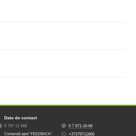
Date de contact
0 797 11 666
0 7 971-16-66
+37379711666
Comandă apel "FEEDBACK"