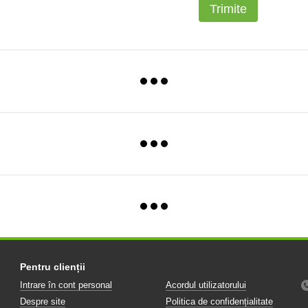
Trimite
Pentru clienții
Intrare în cont personal
Acordul utilizatorului
Despre site
Politica de confidențialitate