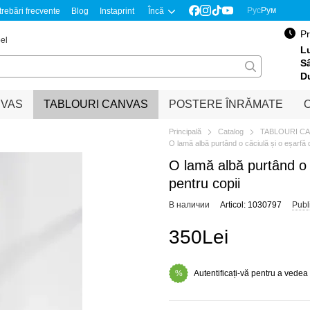
Рус
Рум
trebări frecvente
Blog
Instaprint
Încă
Pr
el
Lu
S
D
NVAS
TABLOURI CANVAS
POSTERE ÎNRĂMATE
O
Principală
Catalog
TABLOURI C
O lamă albă purtând o căciulă și o eșarfă 
O lamă albă purtând o c
pentru copii
В наличии
Articol: 1030797
Publ
350Lei
Autentificați-vă pentru a vedea
%