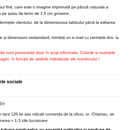
sul finit, care este o imagine imprimată pe pânză naturala a
sa pe șasiu de lemn de 2,5 cm grosime.
orințele clientului, de la dimensiunea tabloului până la editarea
 și dimensiuni nestandard, trimiteți un e-mail cu cerințele dvs. la
 site sunt prezentate doar în scop informativ. Culorile și nuanțele
imagini, în funcție de setările individuale ale monitorului /
ele sociale
ție
n tara 120 lei sau ridicati comanda de la oficiu, or. Chisinau, str.
vrarea = 1-3 zile lucratoare
ă tuturor produselor, cu excepția oglinzilor și produse de