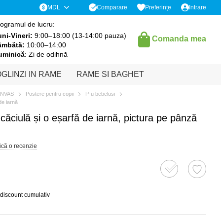
Comparare
MDL
Preferințe
Intrare
ogramul de lucru:
ni-Vineri:
9:00–18:00 (13-14:00 pauza)
Comanda mea
âmbătă:
10:00–14:00
uminică
: Zi de odihnă
GLINZI IN RAME
RAME SI BAGHET
ANVAS
Postere pentru copii
P-u bebelusi
de iarnă
ăciulă și o eșarfă de iarnă, pictura pe pânză
ică o recenzie
 discount cumulativ