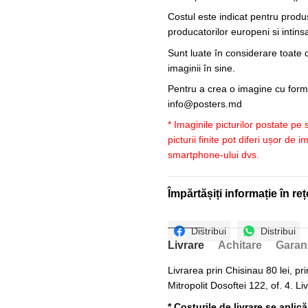
Costul este indicat pentru produ
producatorilor europeni si intin
Sunt luate în considerare toate d
imaginii în sine.
Pentru a crea o imagine cu forme
info@posters.md
* Imaginile picturilor postate pe
picturii finite pot diferi ușor de 
smartphone-ului dvs.
Împărtășiți informație în reț
Distribui
Distribui
Livrare
Achitare
Garan
Livrarea prin Chisinau 80 lei, pri
Mitropolit Dosoftei 122, of. 4. Li
* Costurile de livrare se aplic