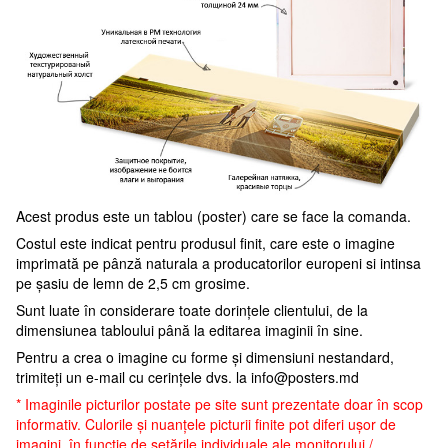
Acest produs este un tablou (poster) care se face la comanda.
Costul este indicat pentru produsul finit, care este o imagine
imprimată pe pânză naturala a producatorilor europeni si intinsa
pe șasiu de lemn de 2,5 cm grosime.
Sunt luate în considerare toate dorințele clientului, de la
dimensiunea tabloului până la editarea imaginii în sine.
Pentru a crea o imagine cu forme și dimensiuni nestandard,
trimiteți un e-mail cu cerințele dvs. la
info@posters.md
* Imaginile picturilor postate pe site sunt prezentate doar în scop
informativ. Culorile și nuanțele picturii finite pot diferi ușor de
imagini, în funcție de setările individuale ale monitorului /