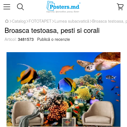
Catalog
FOTOTAPET
Lumea subacvatică
Broasca testoasa, pe
Broasca testoasa, pesti si corali
Articol:
3481573
Publică o recenzie