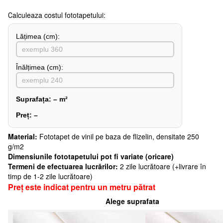
Сalculeaza costul fototapetului:
Lățimea (сm):
Înălțimea (cm):
Suprafața:
–
m²
Preț:
–
Material:
Fototapet de vinil pe baza de flizelin, densitate 250
g/m2
Dimensiunile fototapetului pot fi variate (oricare)
Termeni de efectuarea lucrărilor:
2 zile lucrătoare (+livrare în
timp de 1-2 zile lucrătoare)
Preț este indicat pentru un metru pătrat
Alege suprafata