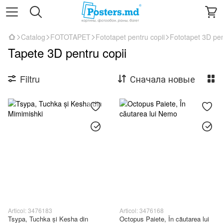
Catalog
FOTOTAPET
Fototapet pentru copii
Fototapet 3D pen
Tapete 3D pentru copii
Filtru
Сначала новые
Articol: 3476183
Articol: 3476168
Tsypa, Tuchka și Kesha din
Octopus Paiete, În căutarea lui