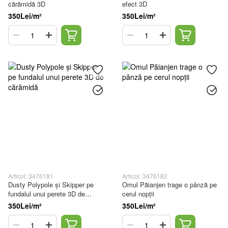
cărămidă 3D
efect 3D
350Lei/m²
350Lei/m²
Articol: 3476181
Articol: 3476182
Dusty Polypole și Skipper pe
Omul Păianjen trage o pânză pe
fundalul unui perete 3D de
cerul nopții
cărămidă
350Lei/m²
350Lei/m²