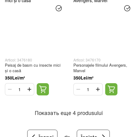
Articol: 3476180
Articol: 3476170
Peisaj de basm cu insecte mici
Personajele filmului Avengers,
și o casă
Marvel
350Lei/m²
350Lei/m²
Показать еще 4 produsului
Înapoi
Înainte