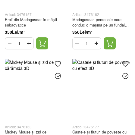
Articol: 3476157
Articol: 3476162
Eroii din Madagascar în măști
Madagascar, personaje care
subacvatice
conduc o mașină pe un fundal
verde
350Lei/m²
350Lei/m²
Articol: 3476163
Articol: 3476177
Mickey Mouse și zid de
Castele și fluturi de poveste cu