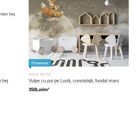
Новинка
Articol: 401762
 bej
Vulpe cu pui pe Lună, constelații, fundal maro
350Lei/m²