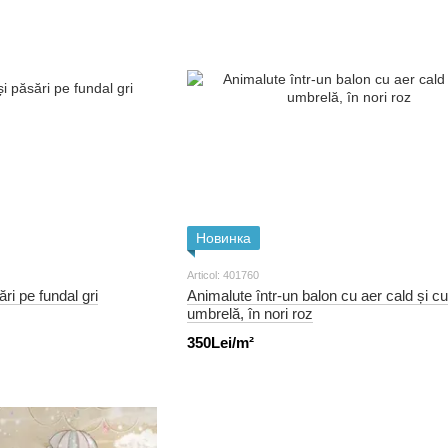
Новинка
Articol: 401760
ri pe fundal gri
Animalute într-un balon cu aer cald și cu
umbrelă, în nori roz
350Lei/m²