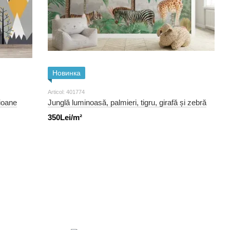
Новинка
Articol: 401774
vioane
Junglă luminoasă, palmieri, tigru, girafă și zebră
350Lei/m²