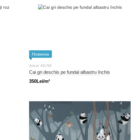
Новинка
Articol: 401768
Cai gri deschis pe fundal albastru închis
350Lei/m²