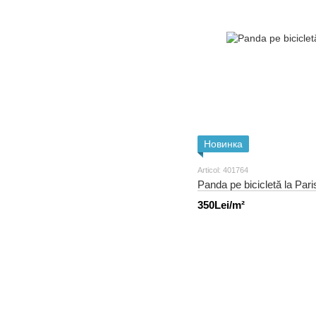
Новинка
Articol: 401764
Panda pe bicicletă la Pari
350Lei/m²