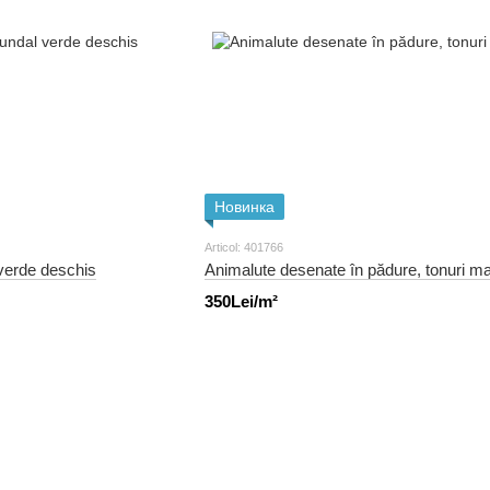
Новинка
Articol: 401766
 verde deschis
Animalute desenate în pădure, tonuri ma
350Lei/m²