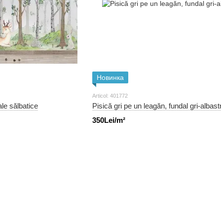
Новинка
Articol: 401772
e sălbatice
Pisică gri pe un leagăn, fundal gri-albast
350Lei/m²