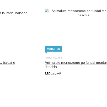
Новинка
Articol: 401763
s, baloane
Animalute monocrome pe fundal montan
deschis
350Lei/m²