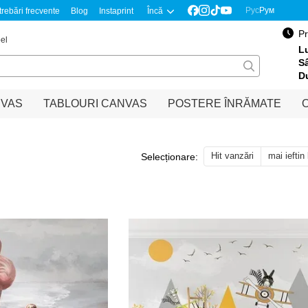
Рус
Рум
trebări frecvente
Blog
Instaprint
Încă
Pr
el
Lu
S
D
NVAS
TABLOURI CANVAS
POSTERE ÎNRĂMATE
O
Hit vanzări
mai ieftin
Selecționare: