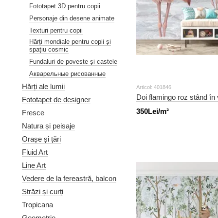
Fototapet 3D pentru copii
Personaje din desene animate
Texturi pentru copii
Hărți mondiale pentru copii și
spațiu cosmic
Fundaluri de poveste și castele
Акварельные рисованные
Hărți ale lumii
Articol: 401846
Doi flamingo roz stând în v
Fototapet de designer
350Lei/m²
Fresce
Natura și peisaje
Orașe și țări
Fluid Art
Line Art
Vedere de la fereastră, balcon
Străzi și curți
Tropicana
Geometrie