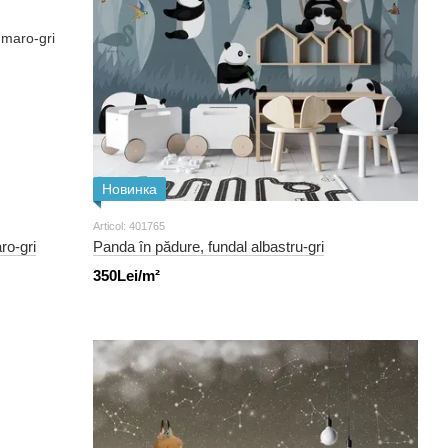
Новинка
Articol: 401765
ro-gri
Panda în pădure, fundal albastru-gri
350Lei/m²