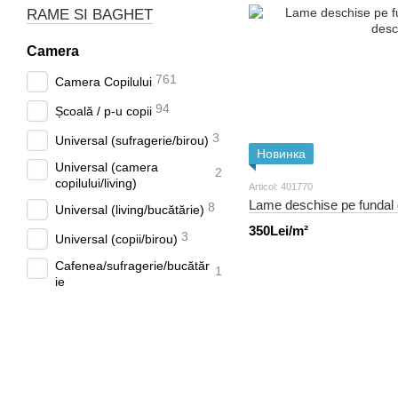
RAME SI BAGHET
Camera
761
Camera Copilului
94
Școală / p-u copii
3
Universal (sufragerie/birou)
Новинка
Universal (camera
2
copilului/living)
Articol: 401770
Lame deschise pe fundal 
8
Universal (living/bucătărie)
350Lei/m²
3
Universal (copii/birou)
Cafenea/sufragerie/bucătăr
1
ie