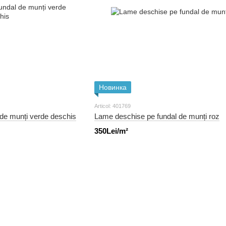
Новинка
Articol: 401769
de munți verde deschis
Lame deschise pe fundal de munți roz
350Lei/m²