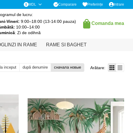
Comparare
MDL
Preferințe
Intrare
ogramul de lucru:
ni-Vineri:
9:00–18:00 (13-14:00 pauza)
Comanda mea
âmbătă:
10:00–14:00
uminică
: Zi de odihnă
GLINZI IN RAME
RAME SI BAGHET
 la inceput
după denumire
сначала новые
Arătare: