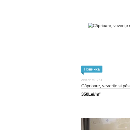
Новинка
Articol: 401761
Căprioare, veverițe și păsă
350Lei/m²