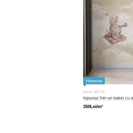
Новинка
Articol: 401758
Iepurași într-un balon cu 
350Lei/m²