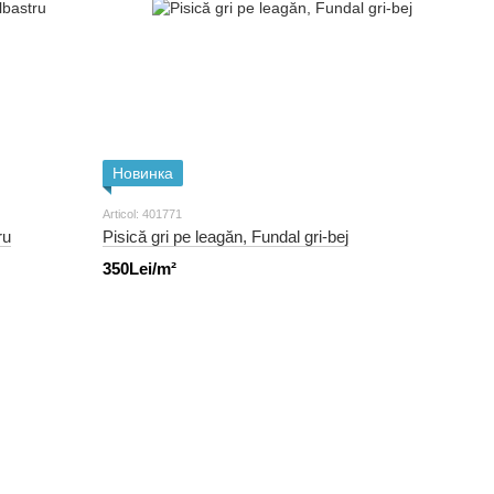
Новинка
Articol: 401771
ru
Pisică gri pe leagăn, Fundal gri-bej
350Lei/m²