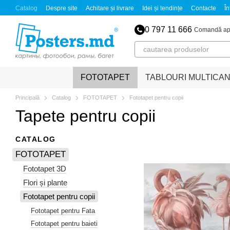
Mergi la conținutul principal
Catalog
Despre site
Achitare și livrare
Idei și tendințe
Contacte
În
0 797 11 666
Comandă ap
FOTOTAPET
TABLOURI MULTICA
Principală
Catalog
FOTOTAPET
Fototapet pentru copii
Tapete pentru copii
CATALOG
FOTOTAPET
Fototapet 3D
Flori și plante
Fototapet pentru copii
Fototapet pentru Fata
Fototapet pentru baieti