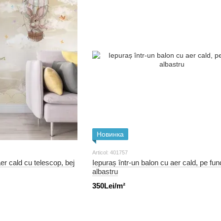
Новинка
Articol: 401757
aer cald cu telescop, bej
Iepuraș într-un balon cu aer cald, pe fun
albastru
350Lei/m²