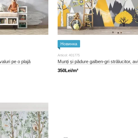
Новинка
Articol: 401775
aluri pe o plajă
Munți și pădure galben-gri strălucitor, a
350Lei/m²