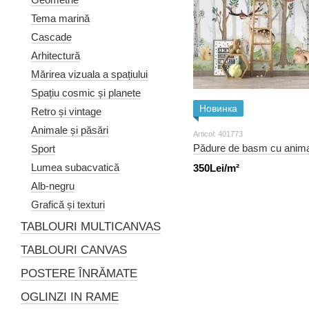
Tema marină
Cascade
Arhitectură
Mărirea vizuala a spațiului
Spațiu cosmic și planete
Новинка
Retro și vintage
Animale și păsări
Articol: 401773
Pădure de basm cu animal
Sport
Lumea subacvatică
350Lei/m²
Alb-negru
Grafică și texturi
TABLOURI MULTICANVAS
TABLOURI CANVAS
POSTERE ÎNRĂMATE
OGLINZI IN RAME