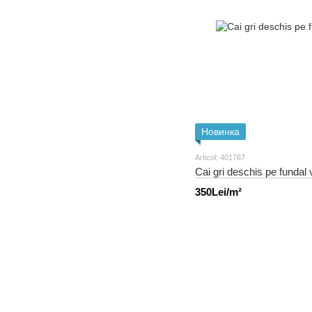
Новинка
Articol: 401767
Cai gri deschis pe fundal
350Lei/m²