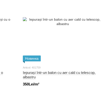
Новинка
Articol: 401759
 o
Iepurași într-un balon cu aer cald cu telescop,
albastru
350Lei/m²