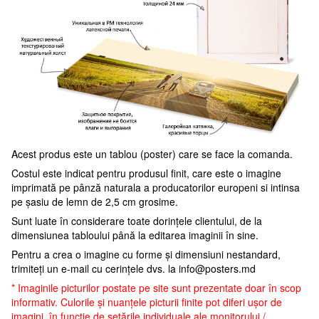
Acest produs este un tablou (poster) care se face la comanda.
Costul este indicat pentru produsul finit, care este o imagine
imprimată pe pânză naturala a producatorilor europeni si intinsa
pe șasiu de lemn de 2,5 cm grosime.
Sunt luate în considerare toate dorințele clientului, de la
dimensiunea tabloului până la editarea imaginii în sine.
Pentru a crea o imagine cu forme și dimensiuni nestandard,
trimiteți un e-mail cu cerințele dvs. la
info@posters.md
* Imaginile picturilor postate pe site sunt prezentate doar în scop
informativ. Culorile și nuanțele picturii finite pot diferi ușor de
imagini, în funcție de setările individuale ale monitorului /