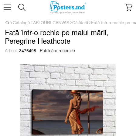
Catalog
TABLOURI CANVAS
Călătorii
Fată într-o rochie pe m
Fată într-o rochie pe malul mării,
Peregrine Heathcote
Articol:
3476498
Publică o recenzie