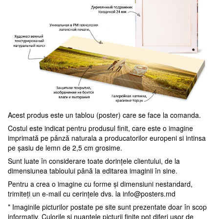
Acest produs este un tablou (poster) care se face la comanda.
Costul este indicat pentru produsul finit, care este o imagine
imprimată pe pânză naturala a producatorilor europeni si intinsa
pe șasiu de lemn de 2,5 cm grosime.
Sunt luate în considerare toate dorințele clientului, de la
dimensiunea tabloului până la editarea imaginii în sine.
Pentru a crea o imagine cu forme și dimensiuni nestandard,
trimiteți un e-mail cu cerințele dvs. la
info@posters.md
* Imaginile picturilor postate pe site sunt prezentate doar în scop
informativ. Culorile și nuanțele picturii finite pot diferi ușor de