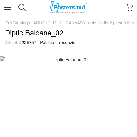
Catalog
TABLOURI MULTICANVAS
Tablouri din 2 piese
Pentr
Diptic Baloane_02
Articol:
2225757
Publică o recenzie