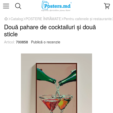
Catalog
POSTERE ÎNRĂMATE
Pentru cafenele și restaurante
Două pahare de cocktailuri și două
sticle
Articol:
700858
Publică o recenzie