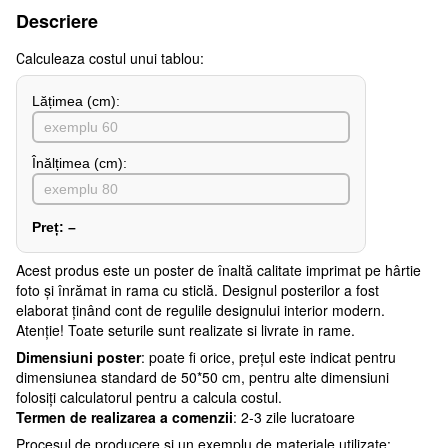
Descriere
Сalculeaza costul unui tablou:
Lățimea (сm):
Înălțimea (cm):
Preț:
–
Acest produs este un poster de înaltă calitate imprimat pe hârtie
foto și înrămat in rama cu sticlă. Designul posterilor a fost
elaborat ținând cont de regulile designului interior modern.
Atenţie! Toate seturile sunt realizate si livrate in rame.
Dimensiuni poster
: poate fi orice, prețul este indicat pentru
dimensiunea standard de 50*50 cm, pentru alte dimensiuni
folosiți calculatorul pentru a calcula costul.
Termen de realizarea a comenzii
: 2-3 zile lucratoare
Procesul de producere și un exemplu de materiale utilizate: