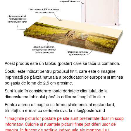
Acest produs este un tablou (poster) care se face la comanda.
Costul este indicat pentru produsul finit, care este o imagine
imprimată pe pânză naturala a producatorilor europeni si intinsa
pe șasiu de lemn de 2,5 cm grosime.
Sunt luate în considerare toate dorințele clientului, de la
dimensiunea tabloului până la editarea imaginii în sine.
Pentru a crea o imagine cu forme și dimensiuni nestandard,
trimiteți un e-mail cu cerințele dvs. la
info@posters.md
* Imaginile picturilor postate pe site sunt prezentate doar în scop
informativ. Culorile și nuanțele picturii finite pot diferi ușor de
imagini, în funcție de setările individuale ale monitorului /