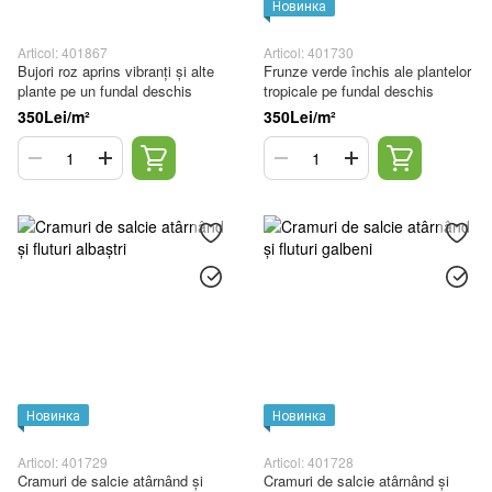
Новинка
Articol: 401867
Articol: 401730
Bujori roz aprins vibranți și alte
Frunze verde închis ale plantelor
plante pe un fundal deschis
tropicale pe fundal deschis
350Lei/m²
350Lei/m²
Новинка
Новинка
Articol: 401729
Articol: 401728
Cramuri de salcie atârnând și
Cramuri de salcie atârnând și