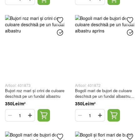
Articol: 401873
Articol: 401872
Bujori roz mari și crini de culoare
Bogoli mari de bujori de culoare
deschisă pe un fundal albastru
deschisă pe un fundal albastru
aprins
350Lei/m²
350Lei/m²