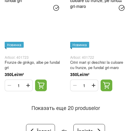
Новинка
Новинка
Articol: 401723
Articol: 401722
Frunze de ginkgo, albe pe fundal
Crini mari și deschisi la culoare
gri
cu frunze, pe fundal gri-maro
350Lei/m²
350Lei/m²
Показать еще 20 produselor
Înapoi
Înainte