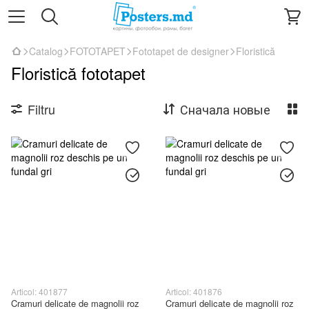
Catalog
FOTOTAPET
Fototapet de designer
Floristică
Floristică fototapet
Filtru
Сначала новые
Articol: 401877
Articol: 401876
Cramuri delicate de magnolii roz
Cramuri delicate de magnolii roz