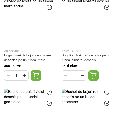
Articol: 401871
Articol: 401870
Bogoli mari de bujori de culoare
Bogoli și flori mari de bujor pe un
deschisă pe un fundal maro
fundal albastru deschis
aprins
350Lei/m²
350Lei/m²