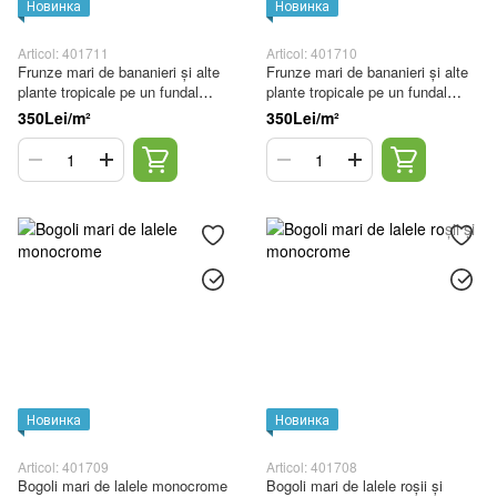
Новинка
Новинка
Articol: 401711
Articol: 401710
Frunze mari de bananieri și alte
Frunze mari de bananieri și alte
plante tropicale pe un fundal
plante tropicale pe un fundal
deschis
deschis, roz
350Lei/m²
350Lei/m²
Новинка
Новинка
Articol: 401709
Articol: 401708
Bogoli mari de lalele monocrome
Bogoli mari de lalele roșii și