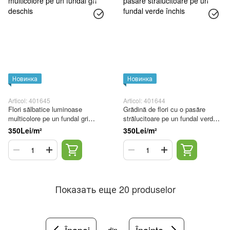
Новинка
Новинка
Articol: 401645
Articol: 401644
Flori sălbatice luminoase
Grădină de flori cu o pasăre
multicolore pe un fundal gri
strălucitoare pe un fundal verde
deschis
închis
350Lei/m²
350Lei/m²
Показать еще 20 produselor
Înapoi
Înainte