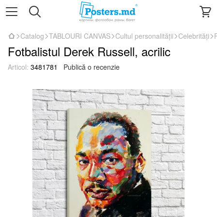
Catalog
TABLOURI CANVAS
Cultul personalității
Celebrități
F
Fotbalistul Derek Russell, acrilic
Articol:
3481781
Publică o recenzie