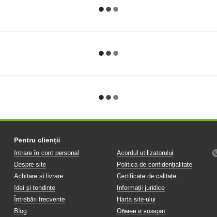
Pentru clienții
Intrare în cont personal
Acordul utilizatorului
Despre site
Politica de confidențialitate
Achitare și livrare
Certificate de calitate
Idei și tendințe
Informații juridice
Întrebări frecvente
Harta site-ului
Blog
Обмен и возврат