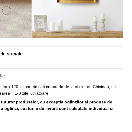
ele sociale
ție
n tara 120 lei sau ridicati comanda de la oficiu, or. Chisinau, str.
vrarea = 1-3 zile lucratoare
ă tuturor produselor, cu excepția oglinzilor și produse de
 oglinzi, costurile de livrare sunt calculate individual și