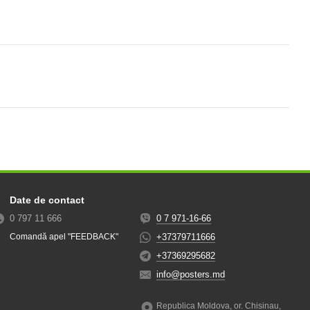
Date de contact
0 797 11 666
0 7 971-16-66
+37379711666
Comandă apel "FEEDBACK"
+37369295682
info@posters.md
Republica Moldova, or. Chisinau,