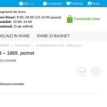
Comparare
MDL
Preferințe
Intrare
ogramul de lucru:
ni-Vineri:
9:00–18:00 (13-14:00 pauza)
Comanda mea
âmbătă:
10:00–14:00
uminică
: Zi de odihnă
GLINZI IN RAME
RAME SI BAGHET
RĂMATE
Figuri istorice
Gheorghe Asachi (1788 – 1869, portret
 – 1869, portret
că o recenzie
 discount cumulativ