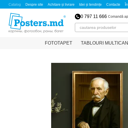
Mergi la conținutul principal
Catalog
Despre site
Achitare și livrare
Idei și tendințe
Contacte
În
0 797 11 666
Comandă ap
FOTOTAPET
TABLOURI MULTICA