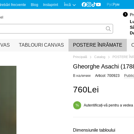
Рус
Рум
trebări frecvente
Blog
Instaprint
Încă
Pr
el
Lu
S
D
NVAS
TABLOURI CANVAS
POSTERE ÎNRĂMATE
O
Principală
Catalog
POSTERE ÎN
Gheorghe Asachi (1788
В наличии
Articol: 700923
Publi
760Lei
Autentificați-vă pentru a vedea
%
Dimensiunile tabloului