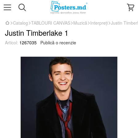
Catalog
TABLOURI CANVAS
Muzică
Interpreți
Justin Timber
Justin Timberlake 1
Articol:
1267035
Publică o recenzie