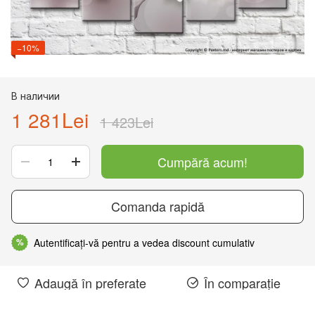
−10%
В наличии
1 281Lei
1 423Lei
Cumpără acum!
Comanda rapidă
Autentificați-vă pentru a vedea discount cumulativ
%
Adaugă în preferate
În comparație