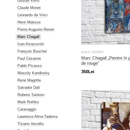
Gustav Klimt
Claude Monet
Leonardo da Vinci
Henri Matisse
Pierre-Auguste Renoir
Marc Chagall
Ivan Aivazovski
François Boucher
Articol: 3509557
Marc Chagall „Pientre în p
Paul Cézanne
de rouge”
Pablo Picasso
350Lei
Wassily Kandinsky
René Magritte
Salvador Dalí
Rubens Santoro
Mark Rothko
Caravaggio
Lawrence Alma-Tadema
Tiziano Vecellio