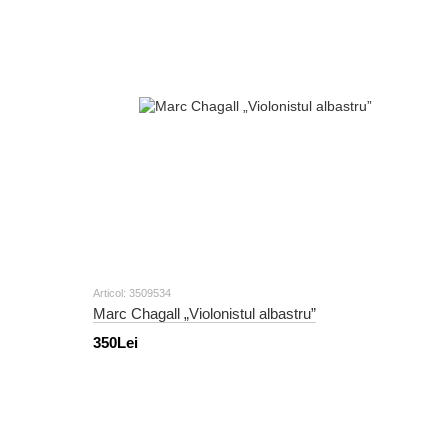
Articol: 3509534
Marc Chagall „Violonistul albastru”
350Lei