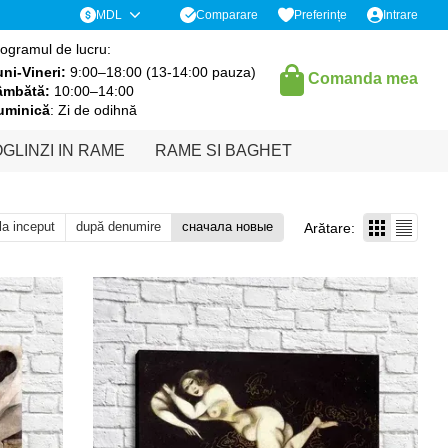
Comparare
MDL
Preferințe
Intrare
ogramul de lucru:
ni-Vineri:
9:00–18:00 (13-14:00 pauza)
Comanda mea
âmbătă:
10:00–14:00
uminică
: Zi de odihnă
GLINZI IN RAME
RAME SI BAGHET
 la inceput
după denumire
сначала новые
Arătare: