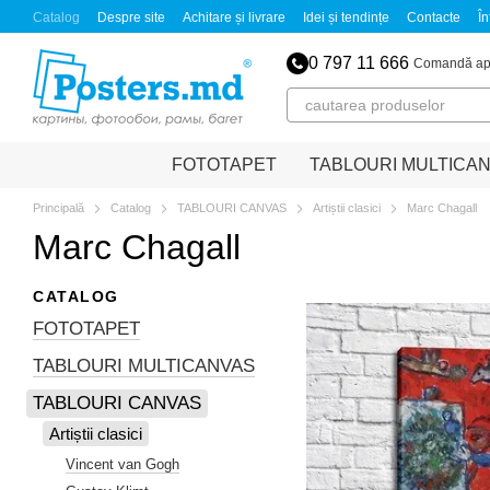
Mergi la conținutul principal
Catalog
Despre site
Achitare și livrare
Idei și tendințe
Contacte
În
0 797 11 666
Comandă ap
FOTOTAPET
TABLOURI MULTICA
Principală
Catalog
TABLOURI CANVAS
Artiștii clasici
Marc Chagall
Marc Chagall
CATALOG
FOTOTAPET
TABLOURI MULTICANVAS
TABLOURI CANVAS
Artiștii clasici
Vincent van Gogh