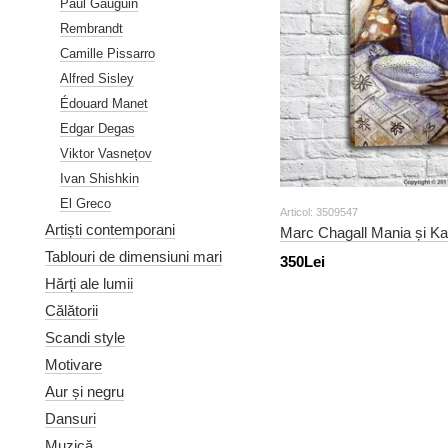
Paul Gauguin
Rembrandt
Camille Pissarro
Alfred Sisley
Édouard Manet
Edgar Degas
Viktor Vasnețov
Ivan Shishkin
El Greco
Articol: 3509547
Artiști contemporani
Marc Chagall Mania și K
Tablouri de dimensiuni mari
350Lei
Hărți ale lumii
Călătorii
Scandi style
Motivare
Aur și negru
Dansuri
Muzică