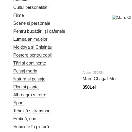
Cultul personalității
Filme
Scene și personaje
Pentru bucătării și cafenele
Lumea animalelor
Moldova și Chișinău
Postere pentru copii
Țări și continente
Peisaj marin
Articol: 3509544
Marc Chagall Mo
Natura și peisaje
Flori și plante
350Lei
Alb-negru și retro
Sport
Tehnică și transport
Erotică, nud
Subiecte în pictură