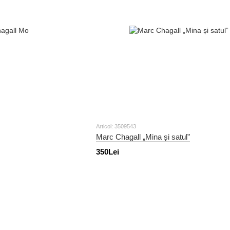
Articol: 3509543
Marc Chagall „Mina și satul”
350Lei