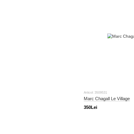
Articol: 3509531
Marc Chagall Le Village
350Lei