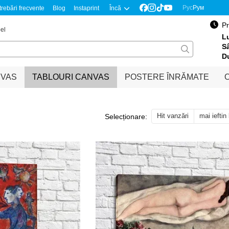
Рус
Рум
trebări frecvente
Blog
Instaprint
Încă
Pr
el
Lu
S
D
NVAS
TABLOURI CANVAS
POSTERE ÎNRĂMATE
O
Hit vanzări
mai ieftin
Selecționare: