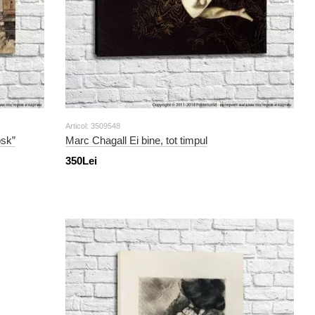
Articol: 3509548
bsk”
Marc Chagall Ei bine, tot timpul
350Lei