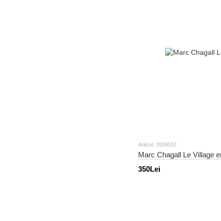
Articol: 3509532
Marc Chagall Le Village 
350Lei