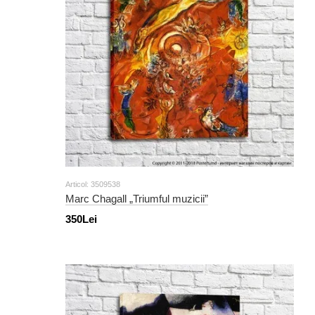
Articol: 3509538
Marc Chagall „Triumful muzicii”
350Lei