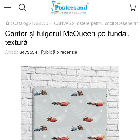
Catalog
TABLOURI CANVAS
Postere pentru copii
Desene an
Contor și fulgerul McQueen pe fundal,
textură
Articol:
3473554
Publică o recenzie