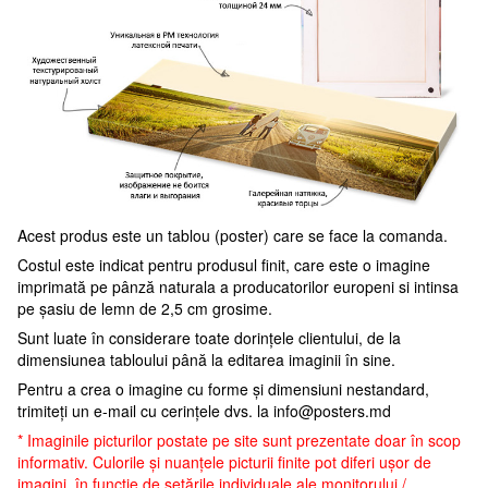
Acest produs este un tablou (poster) care se face la comanda.
Costul este indicat pentru produsul finit, care este o imagine
imprimată pe pânză naturala a producatorilor europeni si intinsa
pe șasiu de lemn de 2,5 cm grosime.
Sunt luate în considerare toate dorințele clientului, de la
dimensiunea tabloului până la editarea imaginii în sine.
Pentru a crea o imagine cu forme și dimensiuni nestandard,
trimiteți un e-mail cu cerințele dvs. la
info@posters.md
* Imaginile picturilor postate pe site sunt prezentate doar în scop
informativ. Culorile și nuanțele picturii finite pot diferi ușor de
imagini, în funcție de setările individuale ale monitorului /