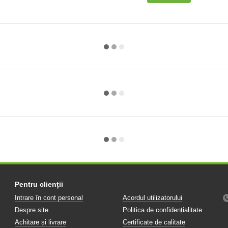
Pentru clienții
Intrare în cont personal
Acordul utilizatorului
Despre site
Politica de confidențialitate
Achitare și livrare
Certificate de calitate