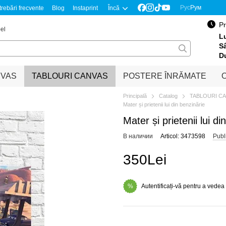
Рус
Рум
trebări frecvente
Blog
Instaprint
Încă
Pr
el
Lu
S
D
NVAS
TABLOURI CANVAS
POSTERE ÎNRĂMATE
O
Principală
Catalog
TABLOURI C
Mater și prietenii lui din benzinărie
Mater și prietenii lui di
В наличии
Articol: 3473598
Publ
350Lei
Autentificați-vă pentru a vedea
%