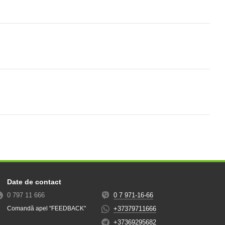
Date de contact
0 797 11 666
0 7 971-16-66
+37379711666
Comandă apel "FEEDBACK"
+37369295682