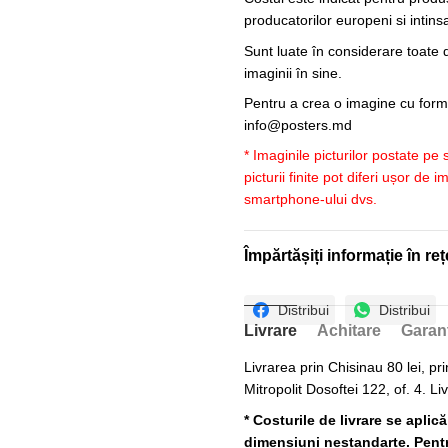
producatorilor europeni si intin
Sunt luate în considerare toate d
imaginii în sine.
Pentru a crea o imagine cu forme
info@posters.md
* Imaginile picturilor postate pe
picturii finite pot diferi ușor de 
smartphone-ului dvs.
Împărtășiți informație în reț
Distribui
Distribui
Livrare
Achitare
Garan
Livrarea prin Chisinau 80 lei, pri
Mitropolit Dosoftei 122, of. 4. Li
* Costurile de livrare se aplic
dimensiuni nestandarte. Pentru