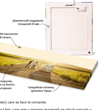
ster) care se face la comanda.
sul finit, care este o imagine imprimată pe pânză naturala a