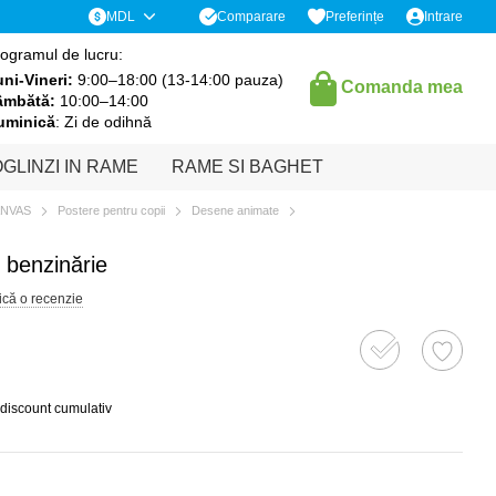
Comparare
MDL
Preferințe
Intrare
ogramul de lucru:
ni-Vineri:
9:00–18:00 (13-14:00 pauza)
Comanda mea
âmbătă:
10:00–14:00
uminică
: Zi de odihnă
GLINZI IN RAME
RAME SI BAGHET
ANVAS
Postere pentru copii
Desene animate
n benzinărie
ică o recenzie
 discount cumulativ