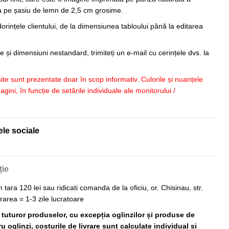
sa pe șasiu de lemn de 2,5 cm grosime.
orințele clientului, de la dimensiunea tabloului până la editarea
 și dimensiuni nestandard, trimiteți un e-mail cu cerințele dvs. la
 site sunt prezentate doar în scop informativ. Culorile și nuanțele
imagini, în funcție de setările individuale ale monitorului /
ele sociale
ție
n tara 120 lei sau ridicati comanda de la oficiu, or. Chisinau, str.
vrarea = 1-3 zile lucratoare
ă tuturor produselor, cu excepția oglinzilor și produse de
 oglinzi, costurile de livrare sunt calculate individual și