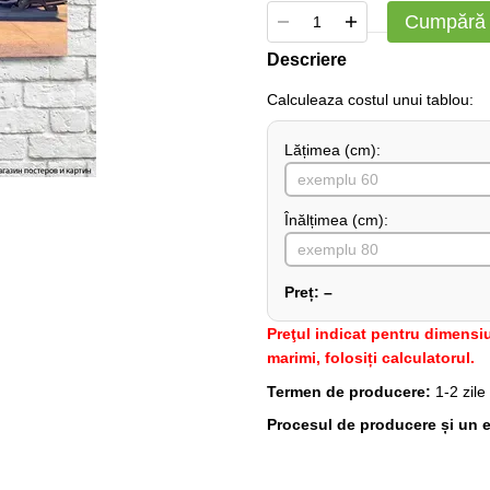
Cumpără
Descriere
Сalculeaza costul unui tablou:
Lățimea (сm):
Înălțimea (cm):
Preț:
–
Preţul indicat pentru dimensiu
marimi, folosiți calculatorul.
Termen de producere:
1-2 zile
Procesul de producere și un e