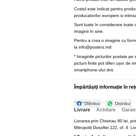
Costul este indicat pentru produ
producatorilor europeni si intin
Sunt luate în considerare toate d
imaginii în sine.
Pentru a crea o imagine cu forme
la
info@posters.md
* Imaginile picturilor postate pe
picturii finite pot diferi ușor de 
smartphone-ului dvs.
Împărtășiți informație în reț
Distribui
Distribui
Livrare
Achitare
Garan
Livrarea prin Chisinau 80 lei, pri
Mitropolit Dosoftei 122, of. 4. Li