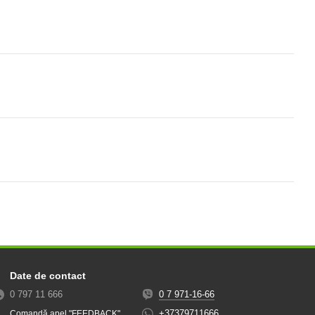
Date de contact
0 797 11 666
0 7 971-16-66
+37379711666
Comandă apel "FEEDBACK"