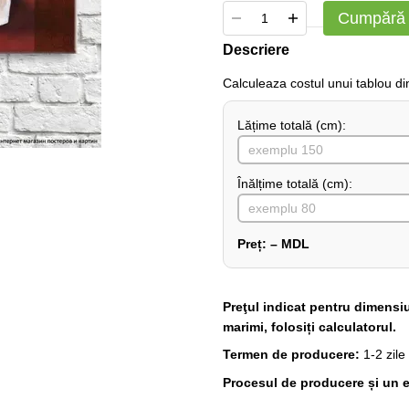
Cumpără
Descriere
Сalculeaza costul unui tablou d
Lățime totală (cm):
Înălțime totală (cm):
Preț:
–
MDL
Preţul indicat pentru dimensi
marimi, folosiți calculatorul.
Termen de producere:
1-2 zile
Procesul de producere și un e