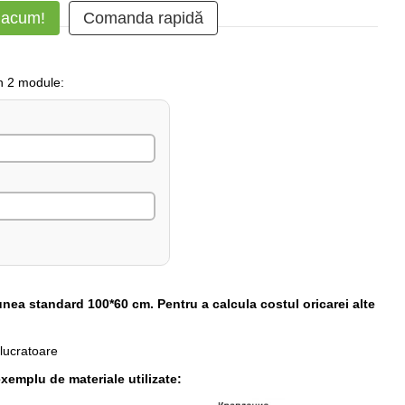
 acum!
Comanda rapidă
in 2 module:
unea standard 100*60 cm. Pentru a calcula costul oricarei alte
 lucratoare
xemplu de materiale utilizate: