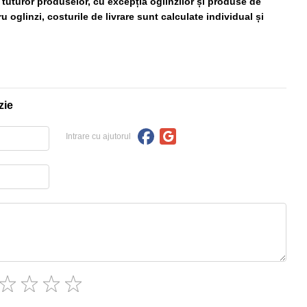
ă tuturor produselor, cu excepția oglinzilor și produse de
 oglinzi, costurile de livrare sunt calculate individual și
zie
Intrare cu ajutorul