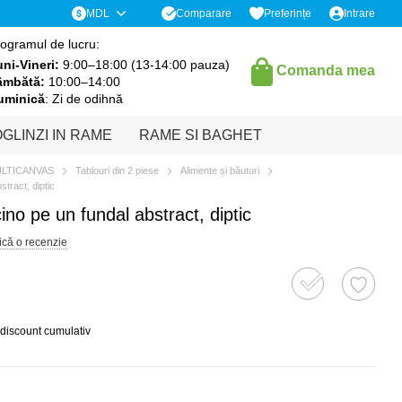
Comparare
MDL
Preferințe
Intrare
ogramul de lucru:
ni-Vineri:
9:00–18:00 (13-14:00 pauza)
Comanda mea
âmbătă:
10:00–14:00
uminică
: Zi de odihnă
GLINZI IN RAME
RAME SI BAGHET
ULTICANVAS
Tablouri din 2 piese
Alimente și băuturi
tract, diptic
no pe un fundal abstract, diptic
ică o recenzie
 discount cumulativ