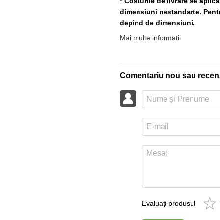
* Costurile de livrare se aplic
dimensiuni nestandarte. Pentru
depind de dimensiuni.
Mai multe informatii
Comentariu nou sau recen
Evaluați produsul