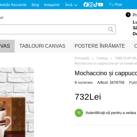
Рус
Рум
trebări frecvente
Blog
Instaprint
Încă
Pr
el
Lu
S
D
NVAS
TABLOURI CANVAS
POSTERE ÎNRĂMATE
O
Principală
Catalog
TABLOURI M
Mochaccino și cappuccino pe un fundal abs
Mochaccino și cappucci
В наличии
Articol: 3478756
Publ
732Lei
Autentificați-vă pentru a vedea
%