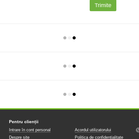
Trimite
Pentru clienții
Intrare în cont personal
Acordul utilizatorului
Despre site
Politica de confidențialitate