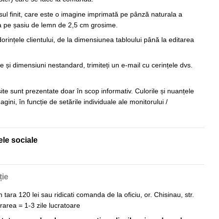
sul finit, care este o imagine imprimată pe pânză naturala a
sa pe șasiu de lemn de 2,5 cm grosime.
orințele clientului, de la dimensiunea tabloului până la editarea
 și dimensiuni nestandard, trimiteți un e-mail cu cerințele dvs.
 site sunt prezentate doar în scop informativ. Culorile și nuanțele
imagini, în funcție de setările individuale ale monitorului /
ele sociale
ție
n tara 120 lei sau ridicati comanda de la oficiu, or. Chisinau, str.
vrarea = 1-3 zile lucratoare