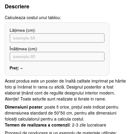
Descriere
Сalculeaza costul unui tablou:
Lățimea (сm):
Înălțimea (cm):
Preț:
–
Acest produs este un poster de înaltă calitate imprimat pe hârtie
foto și înrămat in rama cu sticlă. Designul posterilor a fost
elaborat ținând cont de regulile designului interior modern.
Atenţie! Toate seturile sunt realizate si livrate in rame.
Dimensiuni poster
: poate fi orice, prețul este indicat pentru
dimensiunea standard de 50*50 cm, pentru alte dimensiuni
folosiți calculatorul pentru a calcula costul.
Termen de realizarea a comenzii
: 2-3 zile lucratoare
Procesul de producere și un exemplu de materiale utilizate: