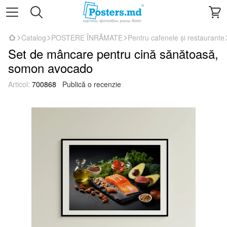
Catalog
POSTERE ÎNRĂMATE
Pentru cafenele și restaurante
Set de mâncare pentru cină sănătoasă,
somon avocado
Articol:
700868
Publică o recenzie