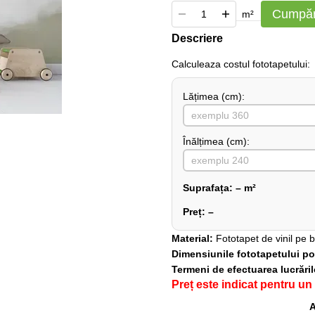
Cumpăr
m²
Descriere
Сalculeaza costul fototapetului:
Lățimea (сm):
Înălțimea (cm):
Suprafața:
–
m²
Preț:
–
Material:
Fototapet de vinil pe 
Dimensiunile fototapetului pot 
Termeni de efectuarea lucrări
Preț este indicat pentru un
A