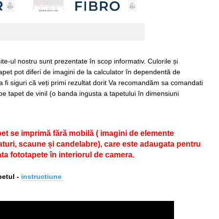
ite-ul nostru sunt prezentate în scop informativ. Culorile și
apet pot diferi de imagini de la calculator în dependentă de
 a fi siguri că veți primi rezultat dorit Va recomandăm sa comandati
pe tapet de vinil (o banda ingusta a tapetului în dimensiuni
pet se imprimă fără mobilă ( imagini de elemente
 paturi, scaune și candelabre), care este adaugata pentru
ta fototapete în interiorul de camera.
etul -
i
nstructiune