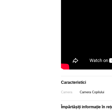
Caracteristici
Camera
Camera Copilului
Împărtășiți informație în reț