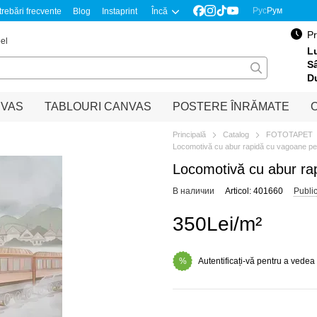
Рус
Рум
trebări frecvente
Blog
Instaprint
Încă
Pr
el
Lu
S
D
NVAS
TABLOURI CANVAS
POSTERE ÎNRĂMATE
O
Principală
Catalog
FOTOTAPET
Locomotivă cu abur rapidă cu vagoane pe 
Locomotivă cu abur ra
В наличии
Articol: 401660
Publi
350Lei/m²
Autentificați-vă pentru a vedea
%