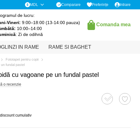
Comparare
MDL
Preferințe
Intrare
ogramul de lucru:
ni-Vineri:
9:00–18:00 (13-14:00 pauza)
Comanda mea
âmbătă:
10:00–14:00
uminică
: Zi de odihnă
GLINZI IN RAME
RAME SI BAGHET
Fototapet pentru copii
un fundal pastel
pidă cu vagoane pe un fundal pastel
că o recenzie
 discount cumulativ