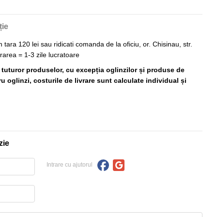
ție
n tara 120 lei sau ridicati comanda de la oficiu, or. Chisinau, str.
vrarea = 1-3 zile lucratoare
ă tuturor produselor, cu excepția oglinzilor și produse de
 oglinzi, costurile de livrare sunt calculate individual și
zie
Intrare cu ajutorul