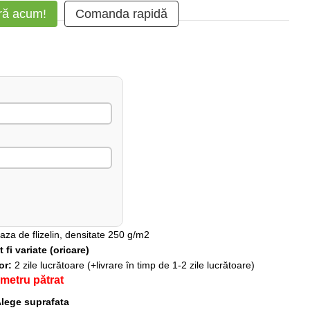
ă acum!
Comanda rapidă
baza de flizelin, densitate 250 g/m2
fi variate (oricare)
lor:
2 zile lucrătoare (+livrare în timp de 1-2 zile lucrătoare)
 metru pătrat
lege suprafata