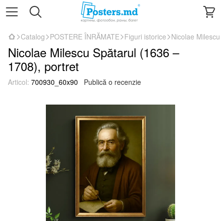
Catalog
POSTERE ÎNRĂMATE
Figuri istorice
Nicolae Milescu
Nicolae Milescu Spătarul (1636 –
1708), portret
Articol:
700930_60x90
Publică o recenzie