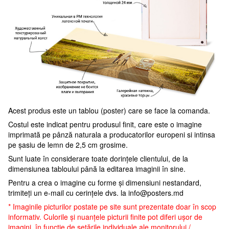
Acest produs este un tablou (poster) care se face la comanda.
Costul este indicat pentru produsul finit, care este o imagine
imprimată pe pânză naturala a producatorilor europeni si intinsa
pe șasiu de lemn de 2,5 cm grosime.
Sunt luate în considerare toate dorințele clientului, de la
dimensiunea tabloului până la editarea imaginii în sine.
Pentru a crea o imagine cu forme și dimensiuni nestandard,
trimiteți un e-mail cu cerințele dvs. la
info@posters.md
* Imaginile picturilor postate pe site sunt prezentate doar în scop
informativ. Culorile și nuanțele picturii finite pot diferi ușor de
imagini, în funcție de setările individuale ale monitorului /