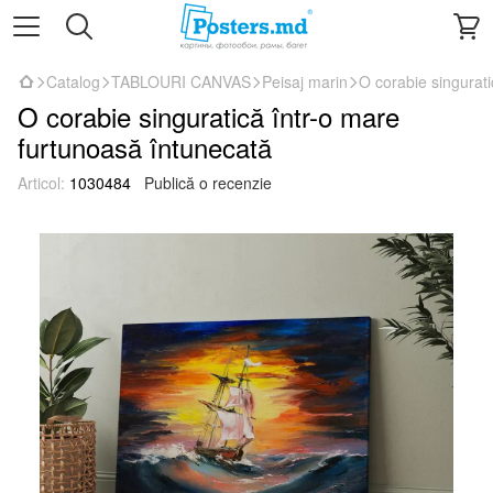
Catalog
TABLOURI CANVAS
Peisaj marin
O corabie singurati
O corabie singuratică într-o mare
furtunoasă întunecată
Articol:
1030484
Publică o recenzie