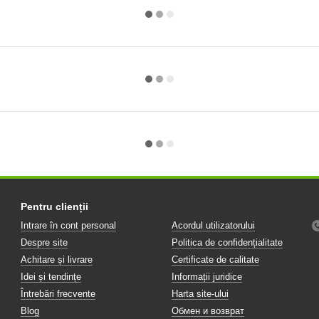
Pentru clienții
Intrare în cont personal
Acordul utilizatorului
Despre site
Politica de confidențialitate
Achitare și livrare
Certificate de calitate
Idei și tendințe
Informații juridice
Întrebări frecvente
Harta site-ului
Blog
Обмен и возврат