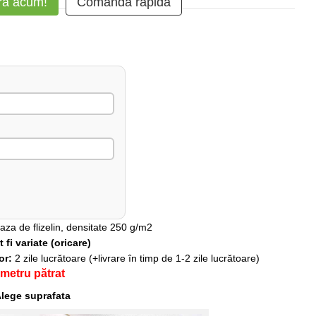
ă acum!
Comanda rapidă
baza de flizelin, densitate 250 g/m2
fi variate (oricare)
lor:
2 zile lucrătoare (+livrare în timp de 1-2 zile lucrătoare)
 metru pătrat
lege suprafata