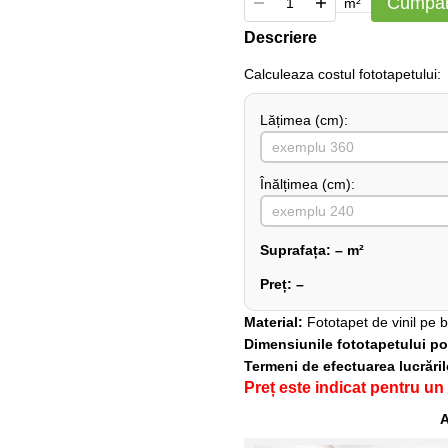
Cumpăr
m²
Descriere
Сalculeaza costul fototapetului:
Lățimea (сm):
Înălțimea (cm):
Suprafața:
–
m²
Preț:
–
Material:
Fototapet de vinil pe 
Dimensiunile fototapetului pot 
Termeni de efectuarea lucrări
Preț este indicat pentru un
A