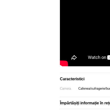
Caracteristici
Camera
Cafenea/sufragerie/bu
Împărtășiți informație în reț