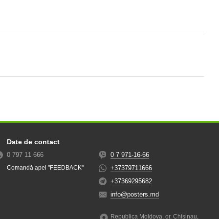
Date de contact
0 797 11 666
0 7 971-16-66
+37379711666
Comandă apel "FEEDBACK"
+37369295682
info@posters.md
Republica Moldova, or. Chisinau,