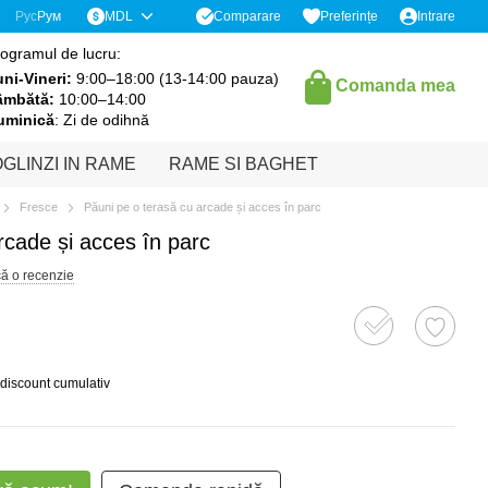
Comparare
Рус
Рум
MDL
Preferințe
Intrare
ogramul de lucru:
ni-Vineri:
9:00–18:00 (13-14:00 pauza)
Comanda mea
âmbătă:
10:00–14:00
uminică
: Zi de odihnă
GLINZI IN RAME
RAME SI BAGHET
Fresce
Păuni pe o terasă cu arcade și acces în parc
rcade și acces în parc
că o recenzie
 discount cumulativ