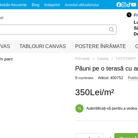
trebări frecvente
Blog
Instaprint
Acordul utilizatorului
Обмен и возврат
Pentru parteneri
Pr
el
Lu
S
D
NVAS
TABLOURI CANVAS
POSTERE ÎNRĂMATE
O
Principală
Catalog
FOTOTAPET
Păuni pe o terasă cu a
В наличии
Articol: 400752
Publi
350Lei/m²
Autentificați-vă pentru a vedea
%