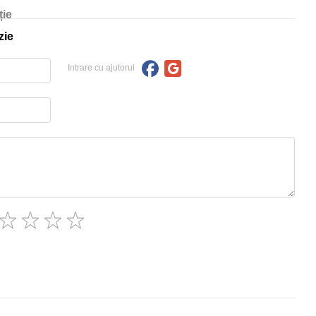
ție
zie
Intrare cu ajutorul