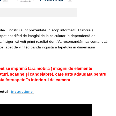
ite-ul nostru sunt prezentate în scop informativ. Culorile și
apet pot diferi de imagini de la calculator în dependentă de
 a fi siguri că veți primi rezultat dorit Va recomandăm sa comandati
pe tapet de vinil (o banda ingusta a tapetului în dimensiuni
pet se imprimă fără mobilă ( imagini de elemente
 paturi, scaune și candelabre), care este adaugata pentru
ta fototapete în interiorul de camera.
etul -
i
nstructiune