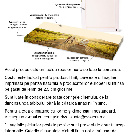
Acest produs este un tablou (poster) care se face la comanda.
Costul este indicat pentru produsul finit, care este o imagine
imprimată pe pânză naturala a producatorilor europeni si intinsa
pe șasiu de lemn de 2,5 cm grosime.
Sunt luate în considerare toate dorințele clientului, de la
dimensiunea tabloului până la editarea imaginii în sine.
Pentru a crea o imagine cu forme și dimensiuni nestandard,
trimiteți un e-mail cu cerințele dvs. la
info@posters.md
* Imaginile picturilor postate pe site sunt prezentate doar în scop
informativ. Culorile și nuanțele picturii finite pot diferi ușor de