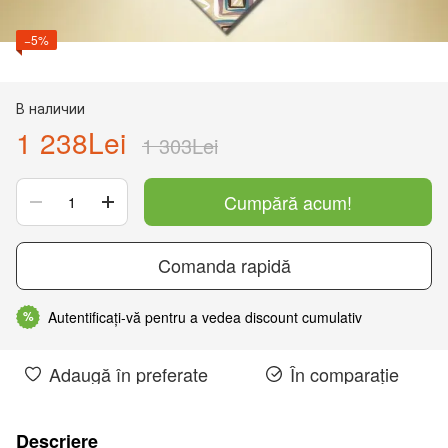
−5%
В наличии
1 238Lei
1 303Lei
Cumpără acum!
Comanda rapidă
Autentificați-vă pentru a vedea discount cumulativ
%
Adaugă în preferate
În comparație
Descriere