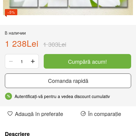
−5%
В наличии
1 238Lei
1 303Lei
Cumpără acum!
Comanda rapidă
Autentificați-vă pentru a vedea discount cumulativ
%
Adaugă în preferate
În comparație
Descriere