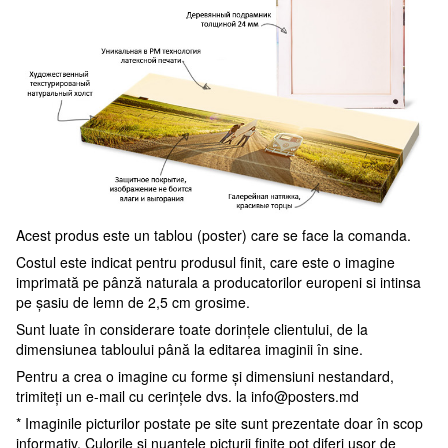
Acest produs este un tablou (poster) care se face la comanda.
Costul este indicat pentru produsul finit, care este o imagine
imprimată pe pânză naturala a producatorilor europeni si intinsa
pe șasiu de lemn de 2,5 cm grosime.
Sunt luate în considerare toate dorințele clientului, de la
dimensiunea tabloului până la editarea imaginii în sine.
Pentru a crea o imagine cu forme și dimensiuni nestandard,
trimiteți un e-mail cu cerințele dvs. la
info@posters.md
* Imaginile picturilor postate pe site sunt prezentate doar în scop
informativ. Culorile și nuanțele picturii finite pot diferi ușor de