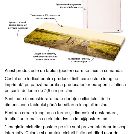
Acest produs este un tablou (poster) care se face la comanda.
Costul este indicat pentru produsul finit, care este o imagine
imprimată pe pânză naturala a producatorilor europeni si intinsa
pe șasiu de lemn de 2,5 cm grosime.
Sunt luate în considerare toate dorințele clientului, de la
dimensiunea tabloului până la editarea imaginii în sine.
Pentru a crea o imagine cu forme și dimensiuni nestandard,
trimiteți un e-mail cu cerințele dvs. la
info@posters.md
* Imaginile picturilor postate pe site sunt prezentate doar în scop
informativ. Culorile și nuanțele picturii finite pot diferi ușor de