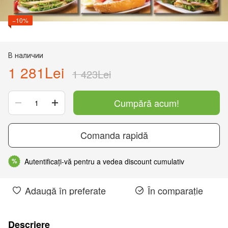
−10%
В наличии
1 281Lei
1 423Lei
Cumpără acum!
Comanda rapidă
Autentificați-vă pentru a vedea discount cumulativ
%
Adaugă în preferate
În comparație
Descriere