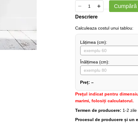
Cumpără
Descriere
Сalculeaza costul unui tablou:
Lățimea (сm):
Înălțimea (cm):
Preț:
–
Preţul indicat pentru dimensiu
marimi, folosiți calculatorul.
Termen de producere:
1-2 zile
Procesul de producere și un e