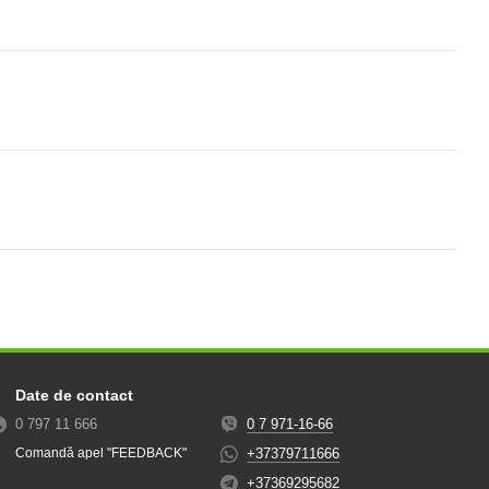
Date de contact
0 797 11 666
0 7 971-16-66
+37379711666
Comandă apel "FEEDBACK"
+37369295682