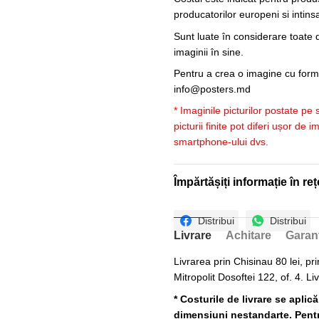
producatorilor europeni si intin
Sunt luate în considerare toate d
imaginii în sine.
Pentru a crea o imagine cu forme
info@posters.md
* Imaginile picturilor postate pe
picturii finite pot diferi ușor de 
smartphone-ului dvs.
Împărtășiți informație în reț
Distribui
Distribui
Livrare
Achitare
Garan
Livrarea prin Chisinau 80 lei, pri
Mitropolit Dosoftei 122, of. 4. Li
* Costurile de livrare se aplic
dimensiuni nestandarte. Pentru