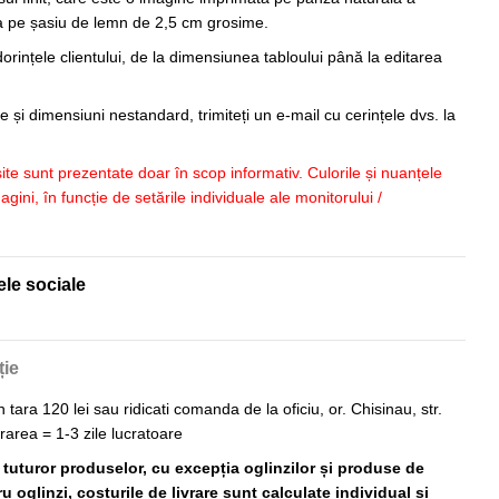
sa pe șasiu de lemn de 2,5 cm grosime.
orințele clientului, de la dimensiunea tabloului până la editarea
 și dimensiuni nestandard, trimiteți un e-mail cu cerințele dvs. la
 site sunt prezentate doar în scop informativ. Culorile și nuanțele
imagini, în funcție de setările individuale ale monitorului /
ele sociale
ție
n tara 120 lei sau ridicati comanda de la oficiu, or. Chisinau, str.
vrarea = 1-3 zile lucratoare
ă tuturor produselor, cu excepția oglinzilor și produse de
 oglinzi, costurile de livrare sunt calculate individual și