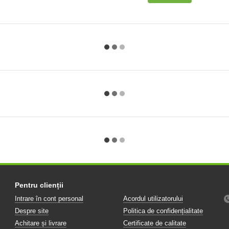
Pentru clienții
Intrare în cont personal
Acordul utilizatorului
Despre site
Politica de confidențialitate
Achitare și livrare
Certificate de calitate