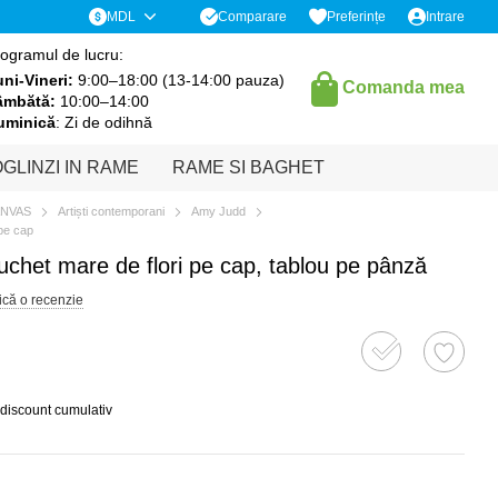
Comparare
MDL
Preferințe
Intrare
ogramul de lucru:
ni-Vineri:
9:00–18:00 (13-14:00 pauza)
Comanda mea
âmbătă:
10:00–14:00
uminică
: Zi de odihnă
GLINZI IN RAME
RAME SI BAGHET
ANVAS
Artiști contemporani
Amy Judd
 pe cap
buchet mare de flori pe cap, tablou pe pânză
ică o recenzie
 discount cumulativ