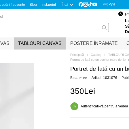
Рус
Рум
trebări frecvente
Blog
Instaprint
Încă
Pr
el
Lu
S
D
NVAS
TABLOURI CANVAS
POSTERE ÎNRĂMATE
O
Principală
Catalog
TABLOURI C
Portret de fată cu un buchet mare de flori
Portret de fată cu un 
В наличии
Articol: 1031076
Publ
350Lei
Autentificați-vă pentru a vedea
%