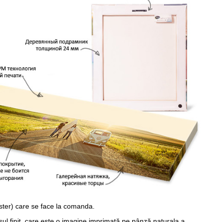
ster) care se face la comanda.
sul finit, care este o imagine imprimată pe pânză naturala a