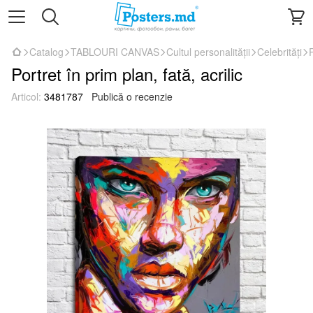
Catalog
TABLOURI CANVAS
Cultul personalității
Celebrități
P
Portret în prim plan, fată, acrilic
Articol:
3481787
Publică o recenzie