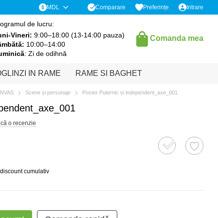
Comparare
MDL
Preferințe
Intrare
ogramul de lucru:
ni-Vineri:
9:00–18:00 (13-14:00 pauza)
Comanda mea
âmbătă:
10:00–14:00
uminică
: Zi de odihnă
GLINZI IN RAME
RAME SI BAGHET
ANVAS
Scene și personaje
Poster Puternic și independent_axe_001
dependent_axe_001
ică o recenzie
 discount cumulativ