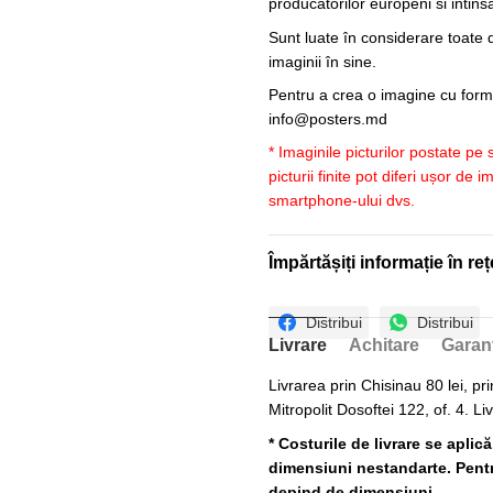
producatorilor europeni si intin
Sunt luate în considerare toate d
imaginii în sine.
Pentru a crea o imagine cu forme
info@posters.md
* Imaginile picturilor postate pe
picturii finite pot diferi ușor de 
smartphone-ului dvs.
Împărtășiți informație în reț
Distribui
Distribui
Livrare
Achitare
Garan
Livrarea prin Chisinau 80 lei, pri
Mitropolit Dosoftei 122, of. 4. Li
* Costurile de livrare se aplic
dimensiuni nestandarte. Pentru
depind de dimensiuni.