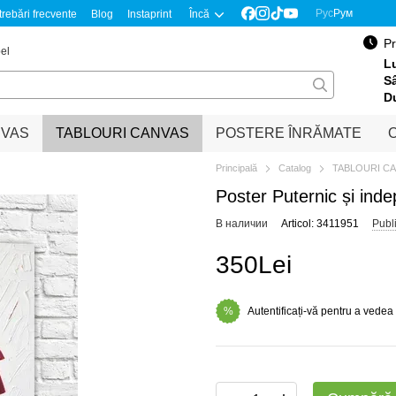
Рус
Рум
trebări frecvente
Blog
Instaprint
Încă
Pr
el
Lu
S
D
NVAS
TABLOURI CANVAS
POSTERE ÎNRĂMATE
O
Principală
Catalog
TABLOURI C
Poster Puternic și in
В наличии
Articol: 3411951
Publ
350Lei
Autentificați-vă pentru a vedea
%