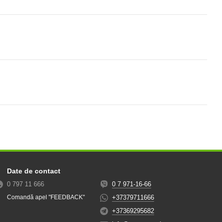
Date de contact
0 797 11 666
0 7 971-16-66
+37379711666
Comandă apel "FEEDBACK"
+37369295682