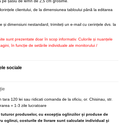
sa pe șasiu de lemn de 2,5 cm grosime.
orințele clientului, de la dimensiunea tabloului până la editarea
 și dimensiuni nestandard, trimiteți un e-mail cu cerințele dvs. la
 site sunt prezentate doar în scop informativ. Culorile și nuanțele
imagini, în funcție de setările individuale ale monitorului /
ele sociale
ție
n tara 120 lei sau ridicati comanda de la oficiu, or. Chisinau, str.
vrarea = 1-3 zile lucratoare
ă tuturor produselor, cu excepția oglinzilor și produse de
 oglinzi, costurile de livrare sunt calculate individual și