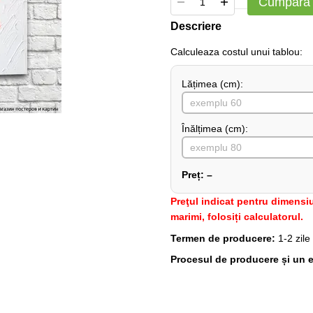
Cumpără
Descriere
Сalculeaza costul unui tablou:
Lățimea (сm):
Înălțimea (cm):
Preț:
–
Preţul indicat pentru dimensiu
marimi, folosiți calculatorul.
Termen de producere:
1-2 zile
Procesul de producere și un e