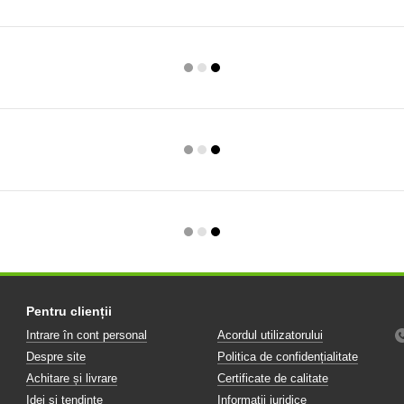
Pentru clienții
Intrare în cont personal
Acordul utilizatorului
Despre site
Politica de confidențialitate
Achitare și livrare
Certificate de calitate
Idei și tendințe
Informații juridice