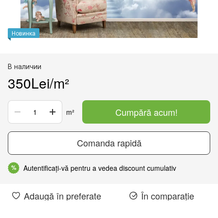
Новинка
В наличии
350Lei/m²
Cumpără acum!
m²
Comanda rapidă
Autentificați-vă pentru a vedea discount cumulativ
%
Adaugă în preferate
În comparație