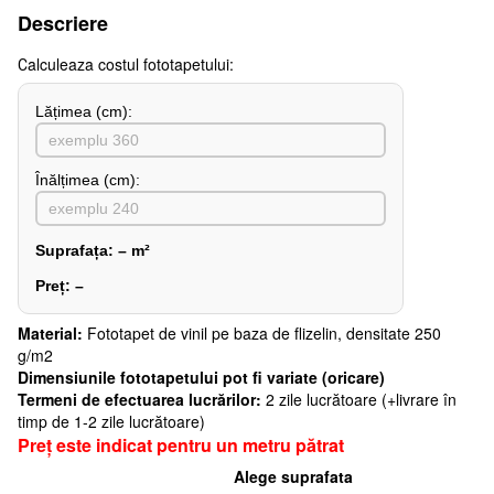
Descriere
Сalculeaza costul fototapetului:
Lățimea (сm):
Înălțimea (cm):
Suprafața:
–
m²
Preț:
–
Material:
Fototapet de vinil pe baza de flizelin, densitate 250
g/m2
Dimensiunile fototapetului pot fi variate (oricare)
Termeni de efectuarea lucrărilor:
2 zile lucrătoare (+livrare în
timp de 1-2 zile lucrătoare)
Preț este indicat pentru un metru pătrat
Alege suprafata