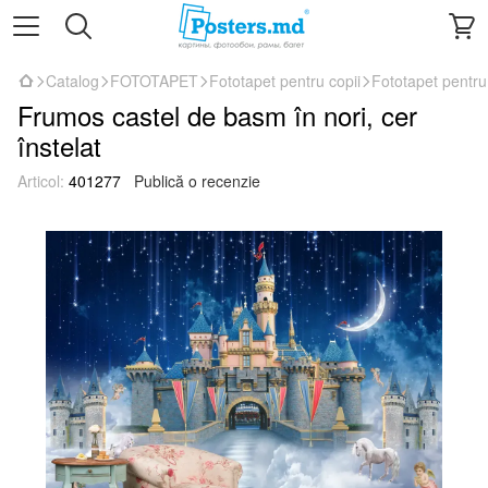
Catalog
FOTOTAPET
Fototapet pentru copii
Fototapet pentru
Frumos castel de basm în nori, cer
înstelat
Articol:
401277
Publică o recenzie