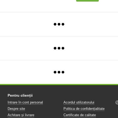
Pentru clienții
Intrare în cont personal
Acordul utilizatorului
Despre site
Politica de confidențialitate
Achitare și livrare
Certificate de calitate