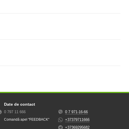
Date de contact
0 797 11 666
0 7 971-16-66
+37379711666
Comandă apel "FEEDBACK"
+37369295682