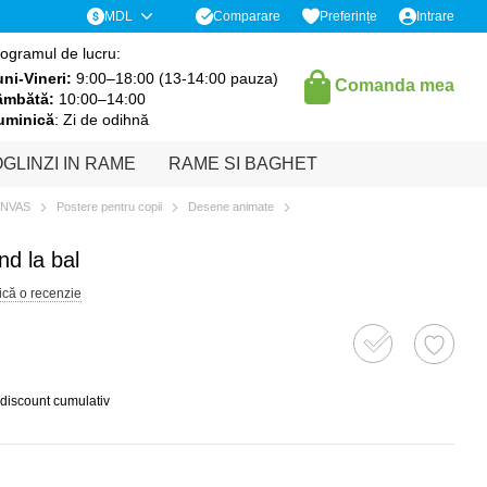
Comparare
MDL
Preferințe
Intrare
ogramul de lucru:
ni-Vineri:
9:00–18:00 (13-14:00 pauza)
Comanda mea
âmbătă:
10:00–14:00
uminică
: Zi de odihnă
GLINZI IN RAME
RAME SI BAGHET
ANVAS
Postere pentru copii
Desene animate
nd la bal
ică o recenzie
 discount cumulativ