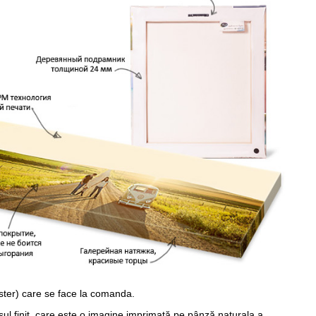
ster) care se face la comanda.
sul finit, care este o imagine imprimată pe pânză naturala a