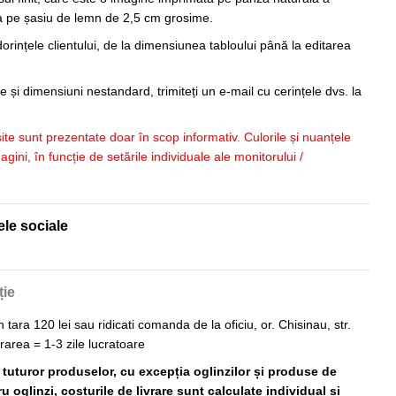
sa pe șasiu de lemn de 2,5 cm grosime.
orințele clientului, de la dimensiunea tabloului până la editarea
 și dimensiuni nestandard, trimiteți un e-mail cu cerințele dvs. la
 site sunt prezentate doar în scop informativ. Culorile și nuanțele
imagini, în funcție de setările individuale ale monitorului /
ele sociale
ție
n tara 120 lei sau ridicati comanda de la oficiu, or. Chisinau, str.
vrarea = 1-3 zile lucratoare
ă tuturor produselor, cu excepția oglinzilor și produse de
 oglinzi, costurile de livrare sunt calculate individual și