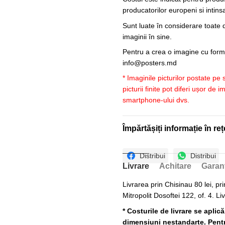
producatorilor europeni si intin
Sunt luate în considerare toate d
imaginii în sine.
Pentru a crea o imagine cu forme
info@posters.md
* Imaginile picturilor postate pe
picturii finite pot diferi ușor de 
smartphone-ului dvs.
Împărtășiți informație în reț
Distribui
Distribui
Livrare
Achitare
Garan
Livrarea prin Chisinau 80 lei, pri
Mitropolit Dosoftei 122, of. 4. Li
* Costurile de livrare se aplic
dimensiuni nestandarte. Pentru