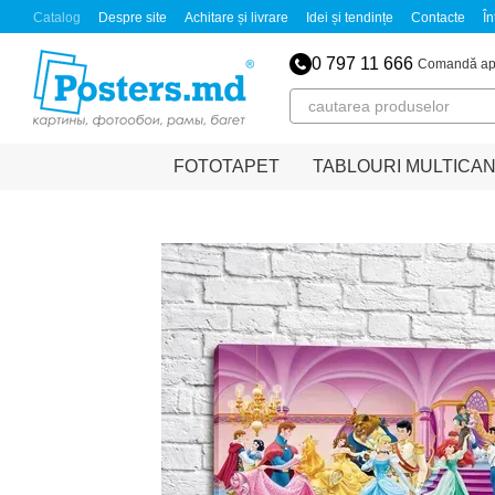
Mergi la conținutul principal
Catalog
Despre site
Achitare și livrare
Idei și tendințe
Contacte
În
0 797 11 666
Comandă ap
FOTOTAPET
TABLOURI MULTICA