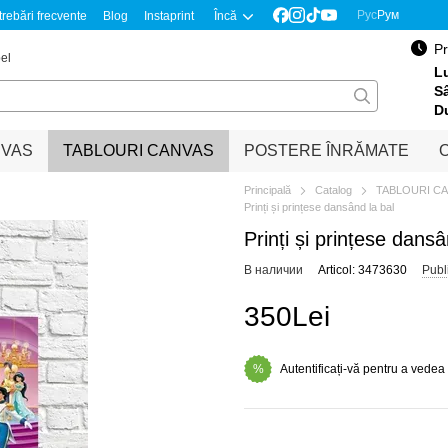
Рус
Рум
trebări frecvente
Blog
Instaprint
Încă
Pr
el
Lu
S
D
NVAS
TABLOURI CANVAS
POSTERE ÎNRĂMATE
O
Principală
Catalog
TABLOURI C
Prinți și prințese dansând la bal
Prinți și prințese dansâ
В наличии
Articol: 3473630
Publ
350Lei
Autentificați-vă pentru a vedea
%