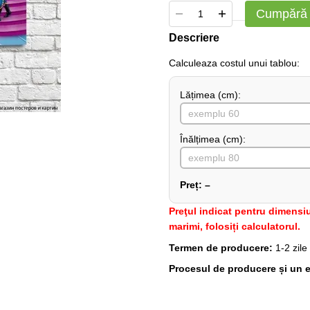
Cumpără
Descriere
Сalculeaza costul unui tablou:
Lățimea (сm):
Înălțimea (cm):
Preț:
–
Preţul indicat pentru dimensiu
marimi, folosiți calculatorul.
Termen de producere:
1-2 zile
Procesul de producere și un e