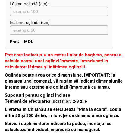
Lățime oglindă (cm):
Înălțime oglindă (cm):
Preț:
–
MDL
Pret este indicat p-u un metru liniar de bagheta, pentru a
calcula costul unei oglinzi înramate, introduceți in
calculator: lățimea și înălțimea oglinzii!
Oglinda poate avea orice dimensiune. IMPORTANT: la
plasarea unei comenzi, vă rugăm să indicați dimensiunile
interne sau externe ale oglinzii (împreună cu rama).
Suporturi pentru oglinzi incluse
Termeni de efectuarea lucrărilor: 2-3 zile
Livrarea în Chișinău se efectuează "Pina la scara", costă
între 80 și 300 de lei, în funcție de dimensiunea oglinzii.
Servicii suplimentare: ridicare la podea, montajul se
calculează individual, împreună cu managerul.