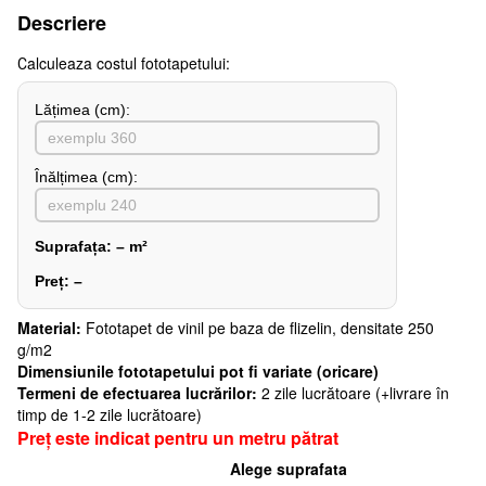
Descriere
Сalculeaza costul fototapetului:
Lățimea (сm):
Înălțimea (cm):
Suprafața:
–
m²
Preț:
–
Material:
Fototapet de vinil pe baza de flizelin, densitate 250
g/m2
Dimensiunile fototapetului pot fi variate (oricare)
Termeni de efectuarea lucrărilor:
2 zile lucrătoare (+livrare în
timp de 1-2 zile lucrătoare)
Preț este indicat pentru un metru pătrat
Alege suprafata