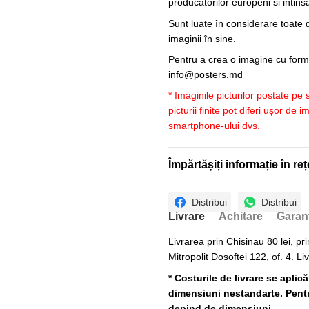
producatorilor europeni si intin
Sunt luate în considerare toate d
imaginii în sine.
Pentru a crea o imagine cu forme
info@posters.md
* Imaginile picturilor postate pe
picturii finite pot diferi ușor de 
smartphone-ului dvs.
Împărtășiți informație în reț
Distribui
Distribui
Livrare
Achitare
Garan
Livrarea prin Chisinau 80 lei, pri
Mitropolit Dosoftei 122, of. 4. Li
* Costurile de livrare se aplic
dimensiuni nestandarte. Pentru
depind de dimensiuni.