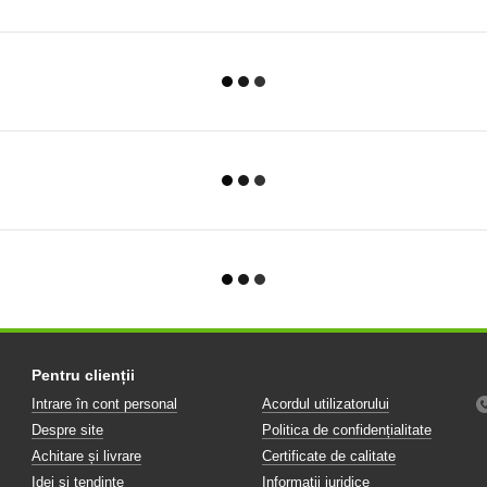
Pentru clienții
Intrare în cont personal
Acordul utilizatorului
Despre site
Politica de confidențialitate
Achitare și livrare
Certificate de calitate
Idei și tendințe
Informații juridice