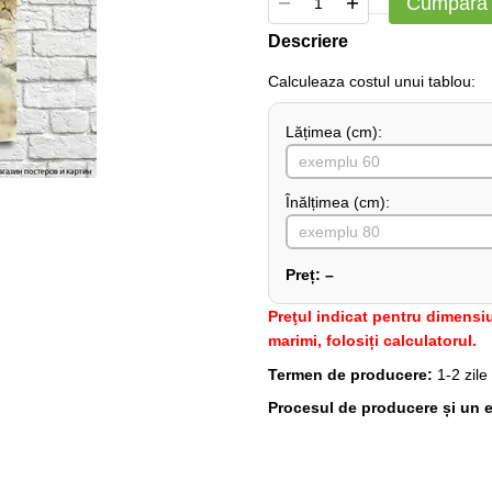
Cumpără
Descriere
Сalculeaza costul unui tablou:
Lățimea (сm):
Înălțimea (cm):
Preț:
–
Preţul indicat pentru dimensiu
marimi, folosiți calculatorul.
Termen de producere:
1-2 zile
Procesul de producere și un e