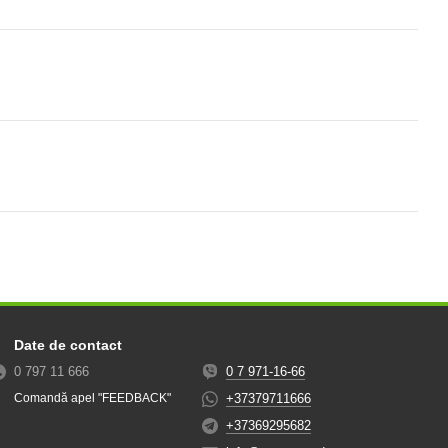
Date de contact
0 797 11 666
0 7 971-16-66
+37379711666
Comandă apel "FEEDBACK"
+37369295682