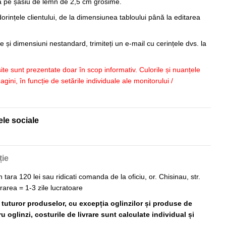
sa pe șasiu de lemn de 2,5 cm grosime.
orințele clientului, de la dimensiunea tabloului până la editarea
 și dimensiuni nestandard, trimiteți un e-mail cu cerințele dvs. la
 site sunt prezentate doar în scop informativ. Culorile și nuanțele
imagini, în funcție de setările individuale ale monitorului /
ele sociale
ție
n tara 120 lei sau ridicati comanda de la oficiu, or. Chisinau, str.
vrarea = 1-3 zile lucratoare
ă tuturor produselor, cu excepția oglinzilor și produse de
 oglinzi, costurile de livrare sunt calculate individual și