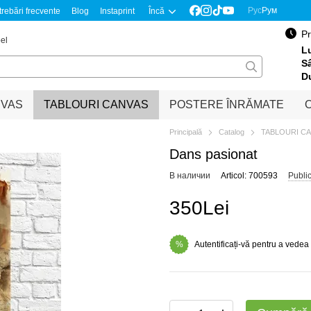
Рус
Рум
trebări frecvente
Blog
Instaprint
Încă
Pr
el
Lu
S
D
NVAS
TABLOURI CANVAS
POSTERE ÎNRĂMATE
O
Principală
Catalog
TABLOURI C
Dans pasionat
В наличии
Articol: 700593
Publi
350Lei
Autentificați-vă pentru a vedea
%