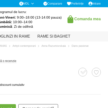
Comparare
MDL
Preferințe
Intrare
ogramul de lucru:
ni-Vineri:
9:00–18:00 (13-14:00 pauza)
Comanda mea
âmbătă:
10:00–14:00
uminică
: Zi de odihnă
GLINZI IN RAME
RAME SI BAGHET
ANVAS
Artiști contemporani
Anna Razumovskaia
Dans pasionat
că o recenzie
 discount cumulativ